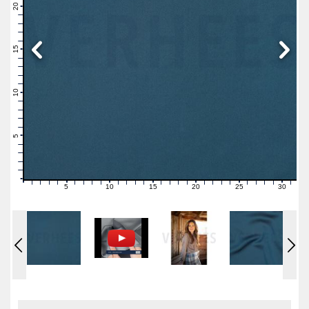
21
20
19
18
17
16
15
14
13
12
11
10
9
8
7
6
5
4
3
2
1
0
5
10
15
20
25
30
0
1
2
3
4
6
7
8
9
11
12
13
14
16
17
18
19
21
22
23
24
26
27
28
29
31