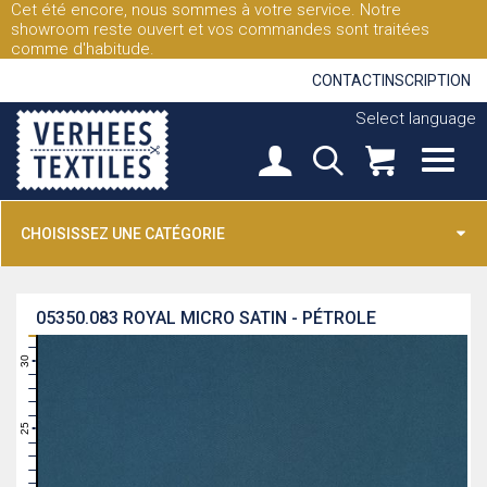
Cet été encore, nous sommes à votre service. Notre
showroom reste ouvert et vos commandes sont traitées
comme d'habitude.
CONTACT
INSCRIPTION
Select language
CHOISISSEZ UNE CATÉGORIE
05350.083
ROYAL MICRO SATIN - PÉTROLE
31
30
29
28
27
26
25
24
23
22