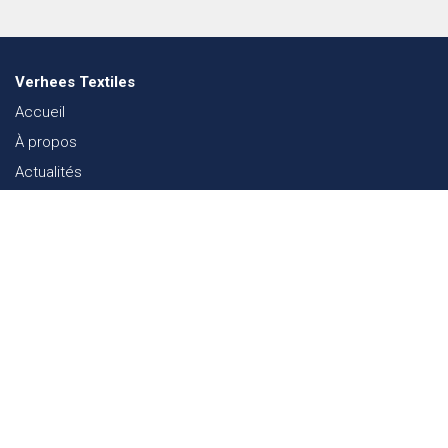
Verhees Textiles
Accueil
À propos
Actualités
Lookbook mode
Durabilité dans le Textile
Événements
Contact
Webshop
FAQ
Sitemap
Contact