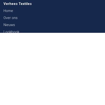
Verhees Textiles
Home
Over ons
Nieuws
Lookbook
Duurzaamheid in de Textiel
Beurzen
Werken bij
Contact
Webshop
FAQ
Sitemap
Contact
Paalgravenlaan 10