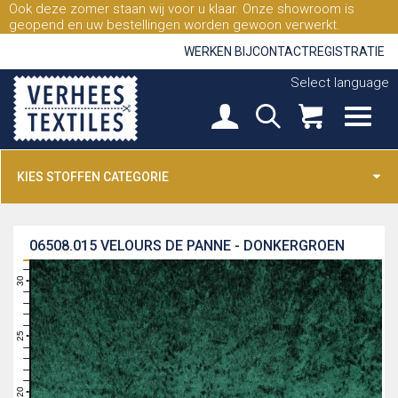
Ook deze zomer staan wij voor u klaar. Onze showroom is
geopend en uw bestellingen worden gewoon verwerkt.
WERKEN BIJ
CONTACT
REGISTRATIE
Select language
KIES STOFFEN CATEGORIE
06508.015
VELOURS DE PANNE - DONKERGROEN
31
30
29
28
27
26
25
24
23
22
21
20