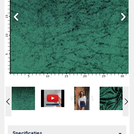
19
18
17
16
15
14
13
12
11
10
9
8
7
6
5
4
3
2
1
0
5
10
15
20
25
30
0
1
2
3
4
6
7
8
9
11
12
13
14
16
17
18
19
21
22
23
24
26
27
28
29
31
Specificaties