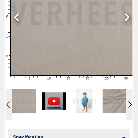
19
18
17
16
15
14
13
12
11
10
9
8
7
6
5
4
3
2
1
0
5
10
15
20
25
30
0
1
2
3
4
6
7
8
9
11
12
13
14
16
17
18
19
21
22
23
24
26
27
28
29
31
Specificaties