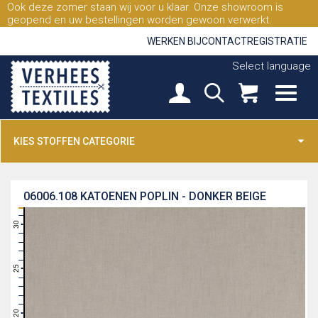
Ook deze zomer staan wij voor u klaar. Onze showroom is
geopend en uw bestellingen worden gewoon verwerkt.
WERKEN BIJ
CONTACT
REGISTRATIE
Select language
KIES STOFFEN CATEGORIE
06006.108
KATOENEN POPLIN - DONKER BEIGE
31
30
29
28
27
26
25
24
23
22
21
20