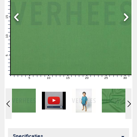
19
18
17
16
15
14
13
12
11
10
9
8
7
6
5
4
3
2
1
0
5
10
15
20
25
30
0
1
2
3
4
6
7
8
9
11
12
13
14
16
17
18
19
21
22
23
24
26
27
28
29
31
Specificaties