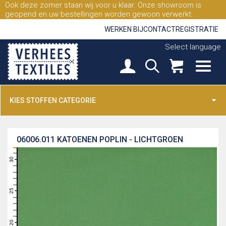
Ook deze zomer staan wij voor u klaar. Onze showroom is
geopend en uw bestellingen worden gewoon verwerkt.
WERKEN BIJ
CONTACT
REGISTRATIE
Select language
KIES STOFFEN CATEGORIE
06006.011
KATOENEN POPLIN - LICHTGROEN
31
30
29
28
27
26
25
24
23
22
21
20