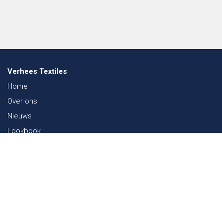
Verhees Textiles
Home
Over ons
Nieuws
Lookbook
Duurzaamheid in de Textiel
Beurzen
Werken bij
Contact
Webshop
FAQ