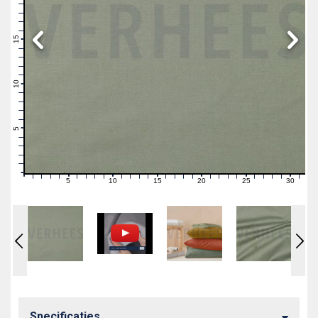
19
18
17
16
15
14
13
12
11
10
9
8
7
6
5
4
3
2
1
0
5
10
15
20
25
30
0
1
2
3
4
6
7
8
9
11
12
13
14
16
17
18
19
21
22
23
24
26
27
28
29
31
Specificaties