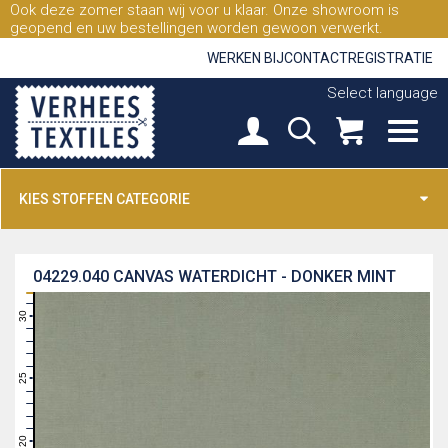
Ook deze zomer staan wij voor u klaar. Onze showroom is
geopend en uw bestellingen worden gewoon verwerkt.
WERKEN BIJ
CONTACT
REGISTRATIE
Select language
KIES STOFFEN CATEGORIE
04229.040
CANVAS WATERDICHT - DONKER MINT
31
30
29
28
27
26
25
24
23
22
21
20