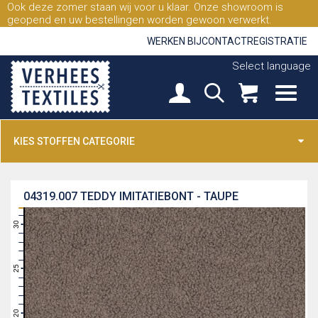
Ook deze zomer staan wij voor u klaar. Onze showroom is
geopend en uw bestellingen worden gewoon verwerkt.
WERKEN BIJ
CONTACT
REGISTRATIE
Select language
KIES STOFFEN CATEGORIE
04319.007
TEDDY IMITATIEBONT - TAUPE
31
30
29
28
27
26
25
24
23
22
21
20