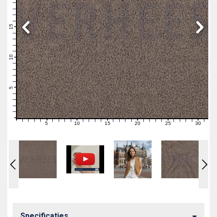
19
18
17
16
15
14
13
12
11
10
9
8
7
6
5
4
3
2
1
0
5
10
15
20
25
30
0
1
2
3
4
6
7
8
9
11
12
13
14
16
17
18
19
21
22
23
24
26
27
28
29
31
Specificaties