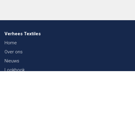
Verhees Textiles
Home
Over ons
Nieuws
Lookbook
Duurzaamheid in de Textiel
Beurzen
Werken bij
Contact
Webshop
FAQ
Sitemap