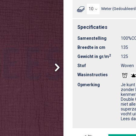
Meter (Gedoubleerd 
Specificaties
Samenstelling
100%C
Breedte in cm
135
2
Gewicht in gr/m
125
Stof
Woven
Wasinstructies
Opmerking
Je kunt
zonder 
kenmerk
Double 
niet al
superza
vocht u
Lees da