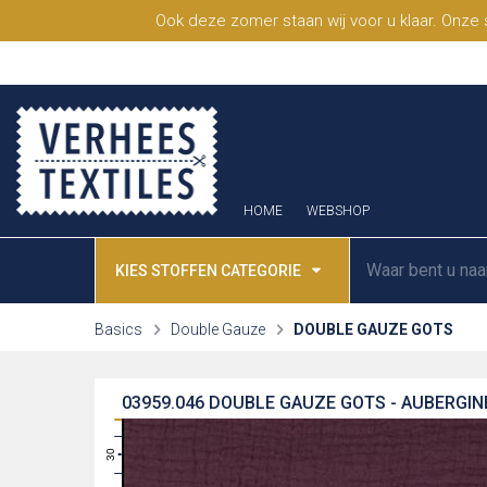
Ook deze zomer staan wij voor u klaar. Onze
HOME
WEBSHOP
KIES STOFFEN CATEGORIE
Basics
Double Gauze
DOUBLE GAUZE GOTS
03959.046
DOUBLE GAUZE GOTS - AUBERGIN
31
30
29