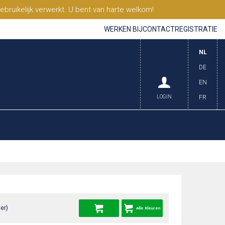
ruikelijk verwerkt. U bent van harte welkom!
WERKEN BIJ
CONTACT
REGISTRATIE
NL
DE
EN
LOGIN
FR
er)
Alle Kleuren