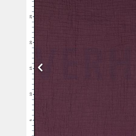
28
27
26
25
24
23
22
21
20
19
18
17
16
15
14
13
12
11
10
9
8
7
6
5
4
3
2