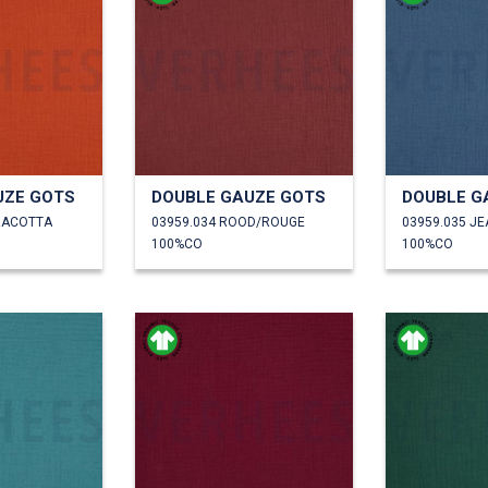
UZE GOTS
DOUBLE GAUZE GOTS
DOUBLE G
RACOTTA
03959.034 ROOD/ROUGE
03959.035 J
100%CO
100%CO