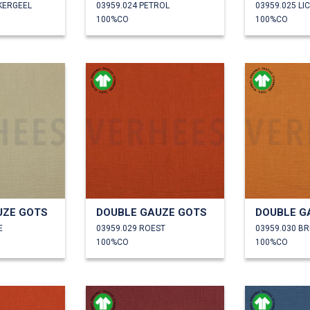
KERGEEL
03959.024 PETROL
03959.025 LI
100%CO
100%CO
UZE GOTS
DOUBLE GAUZE GOTS
DOUBLE G
E
03959.029 ROEST
03959.030 BR
100%CO
100%CO