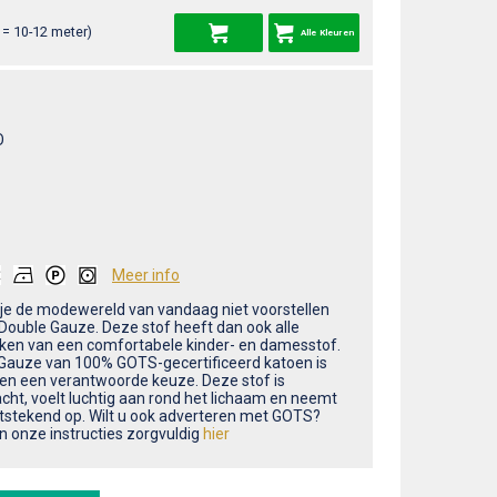
= 10-12 meter)
Alle Kleuren
O
Meer info
 je de modewereld van vandaag niet voorstellen
Double Gauze. Deze stof heeft dan ook alle
en van een comfortabele kinder- en damesstof.
Gauze van 100% GOTS-gecertificeerd katoen is
leen een verantwoorde keuze. Deze stof is
cht, voelt luchtig aan rond het lichaam en neemt
itstekend op. Wilt u ook adverteren met GOTS?
n onze instructies zorgvuldig
hier