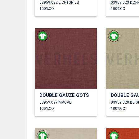
03959.022 LICHTGRIJS
03959.023 DON
100%CO
100%CO
DOUBLE GAUZE GOTS
DOUBLE GA
03959.027 MAUVE
03959.028 BEIG
100%CO
100%CO