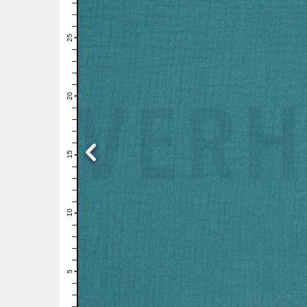
28
27
26
25
24
23
22
21
20
19
18
17
16
15
14
13
12
11
10
9
8
7
6
5
4
3
2