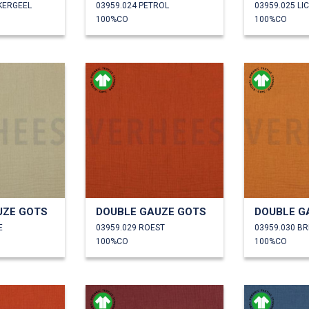
KERGEEL
03959.024 PETROL
03959.025 LI
100%CO
100%CO
UZE GOTS
DOUBLE GAUZE GOTS
DOUBLE G
E
03959.029 ROEST
03959.030 BR
100%CO
100%CO