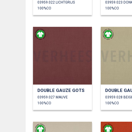
03959.022 LICHTGRIJS
03959.023 DON
100%CO
100%CO
DOUBLE GAUZE GOTS
DOUBLE GA
03959.027 MAUVE
03959.028 BEIG
100%CO
100%CO