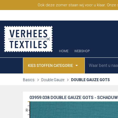
Ook deze zomer staan wij voor u klaar. Onze
HOME
WEBSHOP
KIES STOFFEN CATEGORIE
Basics
Double Gauze
DOUBLE GAUZE GOTS
03959.038
DOUBLE GAUZE GOTS - SCHADU
31
30
29