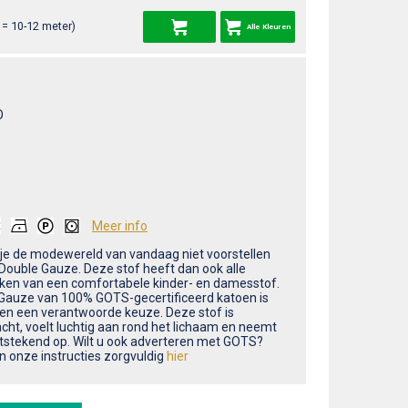
= 10-12 meter)
Alle Kleuren
O
Meer info
 je de modewereld van vandaag niet voorstellen
Double Gauze. Deze stof heeft dan ook alle
en van een comfortabele kinder- en damesstof.
Gauze van 100% GOTS-gecertificeerd katoen is
leen een verantwoorde keuze. Deze stof is
cht, voelt luchtig aan rond het lichaam en neemt
itstekend op. Wilt u ook adverteren met GOTS?
n onze instructies zorgvuldig
hier