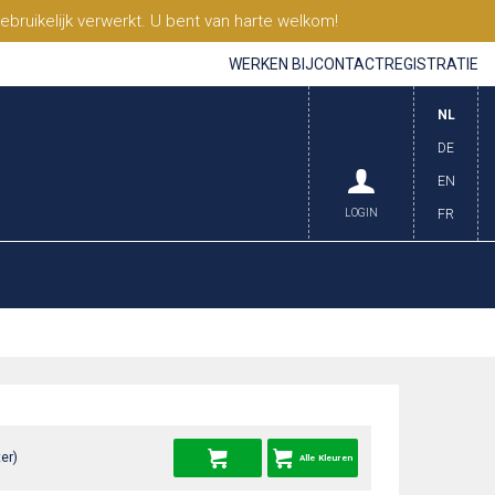
ruikelijk verwerkt. U bent van harte welkom!
WERKEN BIJ
CONTACT
REGISTRATIE
NL
DE
EN
LOGIN
FR
er)
Alle Kleuren