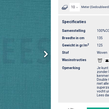
Meter (Gedoubleerd 
Specificaties
Samenstelling
100%C
Breedte in cm
135
2
Gewicht in gr/m
125
Stof
Woven
Wasinstructies
Opmerking
Je kunt
zonder 
kenmerk
Double 
niet al
superza
vocht u
Lees da