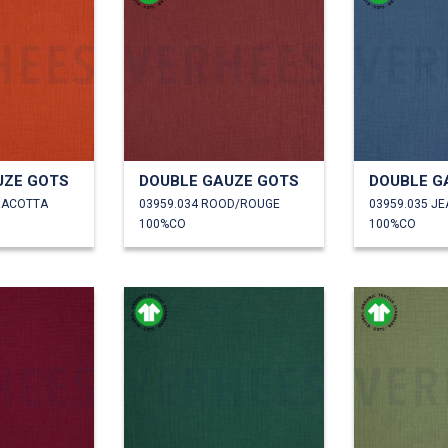
UZE GOTS
DOUBLE GAUZE GOTS
DOUBLE G
RACOTTA
03959.034 ROOD/ROUGE
03959.035 J
100%CO
100%CO