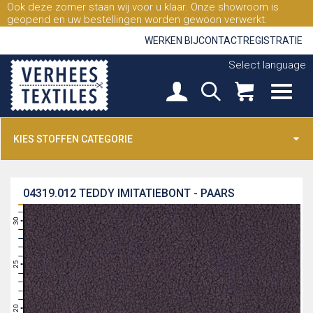
Ook deze zomer staan wij voor u klaar. Onze showroom is
geopend en uw bestellingen worden gewoon verwerkt.
WERKEN BIJ
CONTACT
REGISTRATIE
Select language
KIES STOFFEN CATEGORIE
04319.012
TEDDY IMITATIEBONT - PAARS
31
30
29
28
27
26
25
24
23
22
21
20