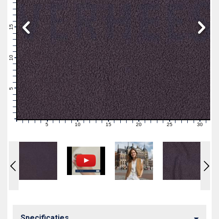
19
18
17
16
15
14
13
12
11
10
9
8
7
6
5
4
3
2
1
0
5
10
15
20
25
30
0
1
2
3
4
6
7
8
9
11
12
13
14
16
17
18
19
21
22
23
24
26
27
28
29
31
Specificaties