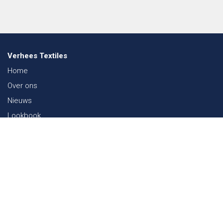
Verhees Textiles
Home
Over ons
Nieuws
Lookbook
Duurzaamheid in de Textiel
Beurzen
Werken bij
Contact
Webshop
FAQ
Sitemap