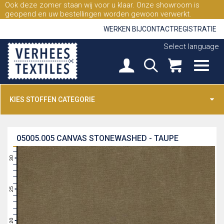
Ook deze zomer staan wij voor u klaar. Onze showroom is
geopend en uw bestellingen worden gewoon verwerkt.
WERKEN BIJ
CONTACT
REGISTRATIE
Select language
KIES STOFFEN CATEGORIE
05005.005
CANVAS STONEWASHED - TAUPE
31
30
29
28
27
26
25
24
23
22
21
20