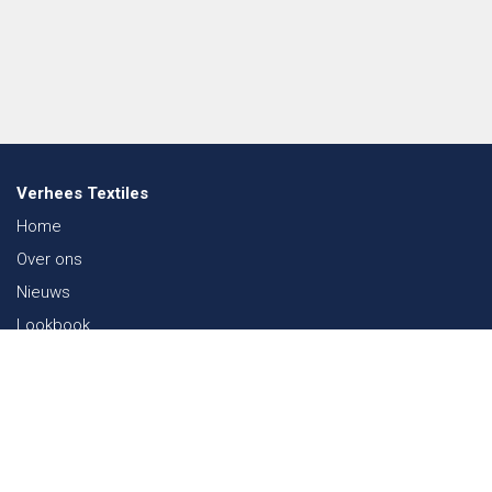
Verhees Textiles
Home
Over ons
Nieuws
Lookbook
Duurzaamheid in de Textiel
Beurzen
Werken bij
Contact
Webshop