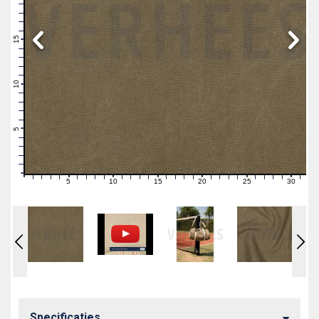
19
18
17
16
15
14
13
12
11
10
9
8
7
6
5
4
3
2
1
0
5
10
15
20
25
30
0
1
2
3
4
6
7
8
9
11
12
13
14
16
17
18
19
21
22
23
24
26
27
28
29
31
Specificaties