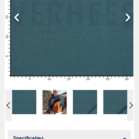
19
18
17
16
15
14
13
12
11
10
9
8
7
6
5
4
3
2
1
0
5
10
15
20
25
30
0
1
2
3
4
6
7
8
9
11
12
13
14
16
17
18
19
21
22
23
24
26
27
28
29
31
Specificaties