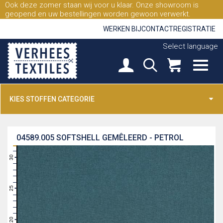
Ook deze zomer staan wij voor u klaar. Onze showroom is
geopend en uw bestellingen worden gewoon verwerkt.
WERKEN BIJ
CONTACT
REGISTRATIE
Select language
KIES STOFFEN CATEGORIE
04589.005
SOFTSHELL GEMÊLEERD - PETROL
31
30
29
28
27
26
25
24
23
22
21
20