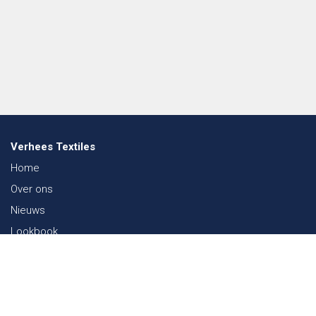
Verhees Textiles
Home
Over ons
Nieuws
Lookbook
Duurzaamheid in de Textiel
Beurzen
Werken bij
Contact