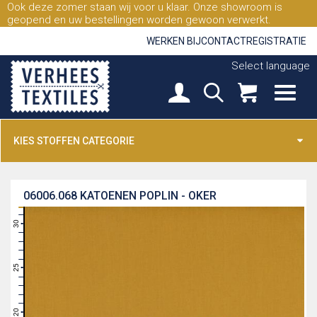
Ook deze zomer staan wij voor u klaar. Onze showroom is
geopend en uw bestellingen worden gewoon verwerkt.
WERKEN BIJ
CONTACT
REGISTRATIE
Select language
KIES STOFFEN CATEGORIE
06006.068
KATOENEN POPLIN - OKER
31
30
29
28
27
26
25
24
23
22
21
20