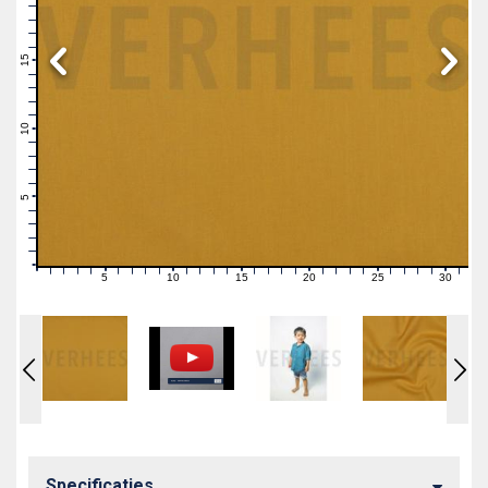
19
18
17
16
15
14
13
12
11
10
9
8
7
6
5
4
3
2
1
0
5
10
15
20
25
30
0
1
2
3
4
6
7
8
9
11
12
13
14
16
17
18
19
21
22
23
24
26
27
28
29
31
Specificaties