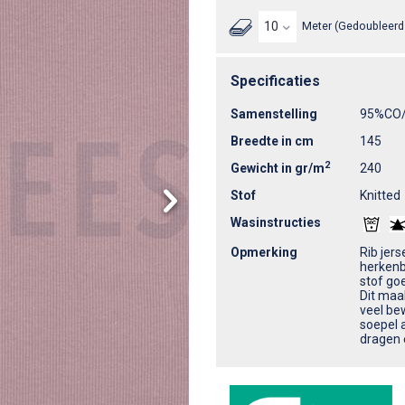
Meter (Gedoubleerd 
Specificaties
Samenstelling
95%CO
Breedte in cm
145
2
Gewicht in gr/m
240
Stof
Knitted
Wasinstructies
Opmerking
Rib jers
herkenba
stof go
Dit maak
veel be
soepel 
dragen 