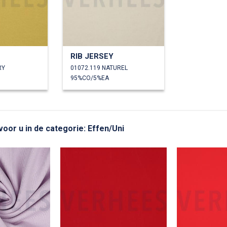
RIB JERSEY
RY
01072.119 NATUREL
95%CO/5%EA
voor u in de categorie: Effen/Uni