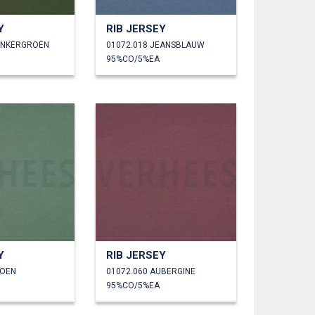
Y
RIB JERSEY
ONKERGROEN
01072.018 JEANSBLAUW
95%CO/5%EA
Y
RIB JERSEY
ROEN
01072.060 AUBERGINE
95%CO/5%EA