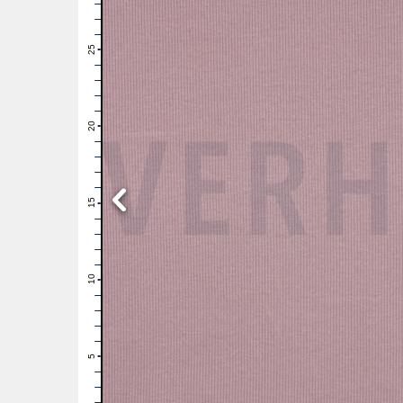
28
27
26
25
24
23
22
21
20
19
18
17
16
15
14
13
12
11
10
9
8
7
6
5
4
3
2