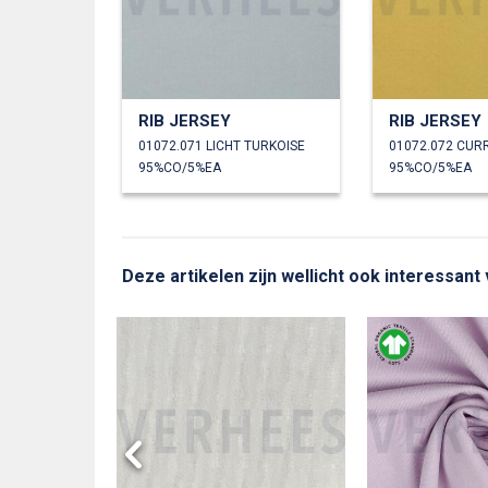
RIB JERSEY
RIB JERSEY
01072.071 LICHT TURKOISE
01072.072 CUR
95%CO/5%EA
95%CO/5%EA
Deze artikelen zijn wellicht ook interessant 
PEN 7CM