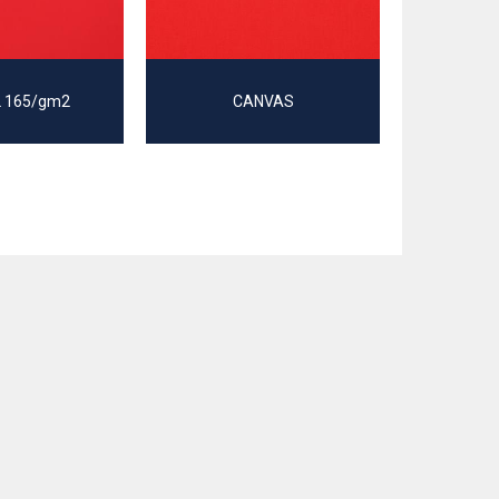
 165/gm2
CANVAS
JERSEY 