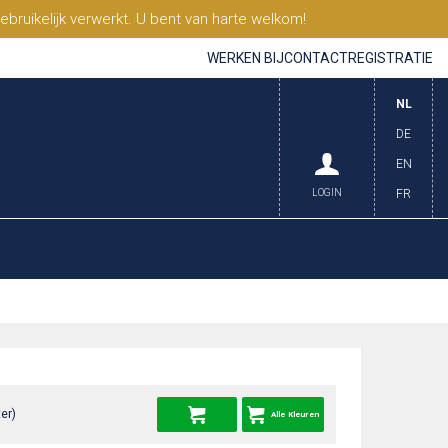
ruikelijk verwerkt. U bent van harte welkom!
WERKEN BIJ
CONTACT
REGISTRATIE
NL
DE
EN
LOGIN
FR
er)
Alle Kleuren