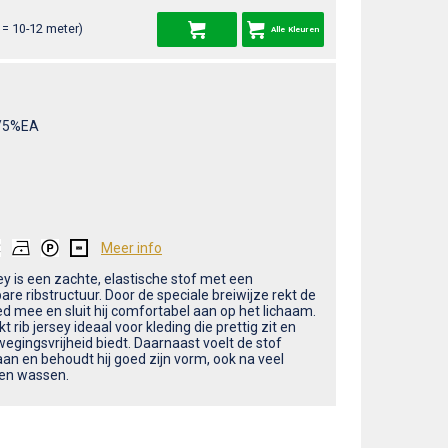
= 10-12 meter)
Alle Kleuren
/5%EA
Meer info
ey is een zachte, elastische stof met een
re ribstructuur. Door de speciale breiwijze rekt de
ed mee en sluit hij comfortabel aan op het lichaam.
t rib jersey ideaal voor kleding die prettig zit en
wegingsvrijheid biedt. Daarnaast voelt de stof
aan en behoudt hij goed zijn vorm, ook na veel
en wassen.