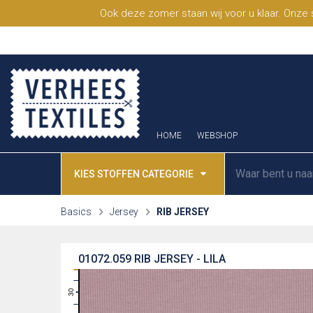
Ook deze zomer staan wij voor u klaar. Onze
HOME
WEBSHOP
KIES STOFFEN CATEGORIE
Basics
Jersey
RIB JERSEY
01072.059
RIB JERSEY - LILA
31
30
29