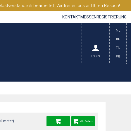
stverständlich bearbeitet. Wir freuen uns auf Ihren Besuch!
KONTAKT
MESSEN
REGISTRIERUNG
NL
DE
EN
LOGIN
FR
50 meter)
alle Farben