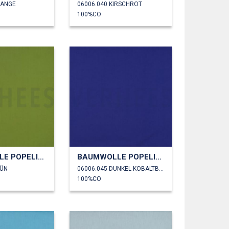
RANGE
06006.040 KIRSCHROT
100%CO
BAUMWOLLE POPELINE
BAUMWOLLE POPELINE
RÜN
06006.045 DUNKEL KOBALTBLAU
100%CO