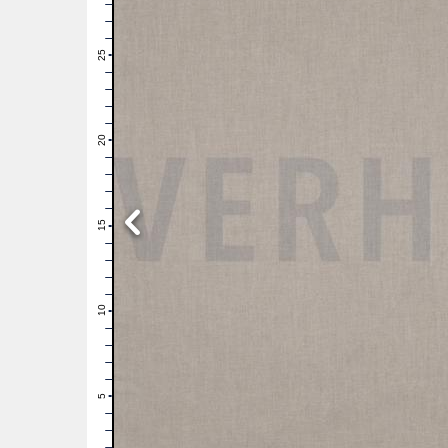
28
27
26
25
24
23
22
21
20
19
18
17
16
15
14
13
12
11
10
9
8
7
6
5
4
3
2