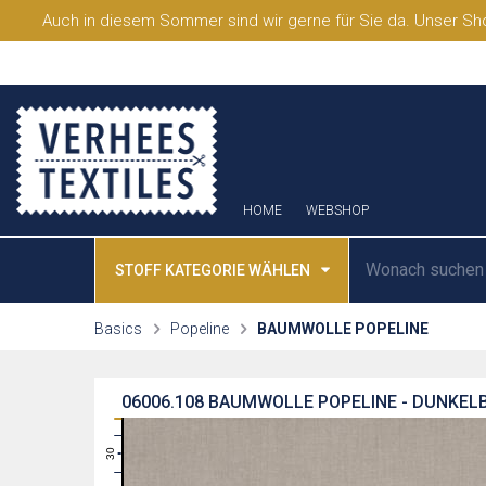
Auch in diesem Sommer sind wir gerne für Sie da. Unser Sho
HOME
WEBSHOP
STOFF KATEGORIE WÄHLEN
Basics
Popeline
BAUMWOLLE POPELINE
06006.108
BAUMWOLLE POPELINE - DUNKELB
31
30
29