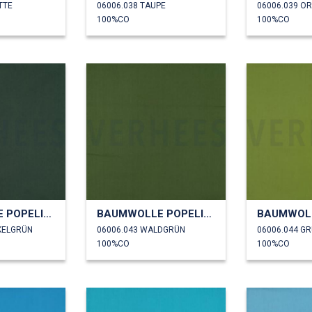
TTE
06006.038 TAUPE
06006.039 O
100%CO
100%CO
BAUMWOLLE POPELINE
BAUMWOLLE POPELINE
KELGRÜN
06006.043 WALDGRÜN
06006.044 G
100%CO
100%CO