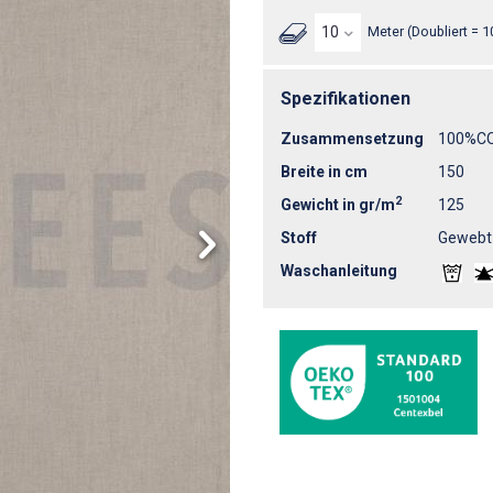
Meter (Doubliert = 1
Spezifikationen
Zusammensetzung
100%C
Breite in cm
150
2
Gewicht in gr/m
125
Stoff
Gewebt
Waschanleitung