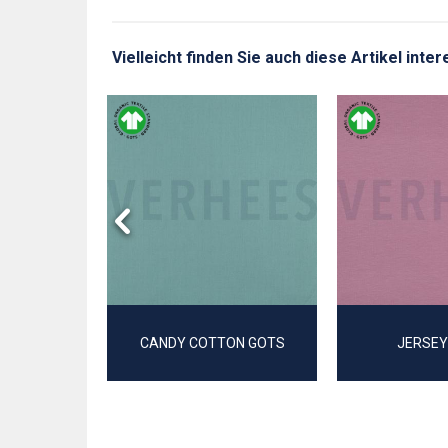
Vielleicht finden Sie auch diese Artikel inte
GOTS
CANDY COTTON GOTS
JERSEY