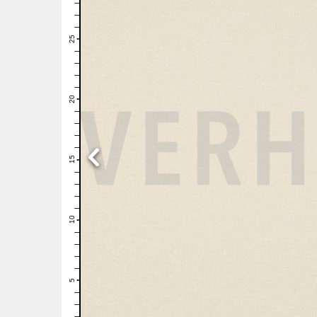
28
27
26
25
24
23
22
21
20
19
18
17
16
15
14
13
12
11
10
9
8
7
6
5
4
3
2