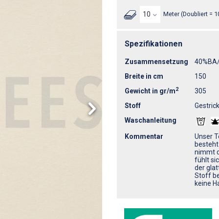
Meter (Doubliert = 1
Spezifikationen
Zusammensetzung
40%BA
Breite in cm
150
2
Gewicht in gr/m
305
Stoff
Gestrick
Waschanleitung
Kommentar
Unser T
besteht
nimmt d
fühlt s
der gla
Stoff b
keine Ha