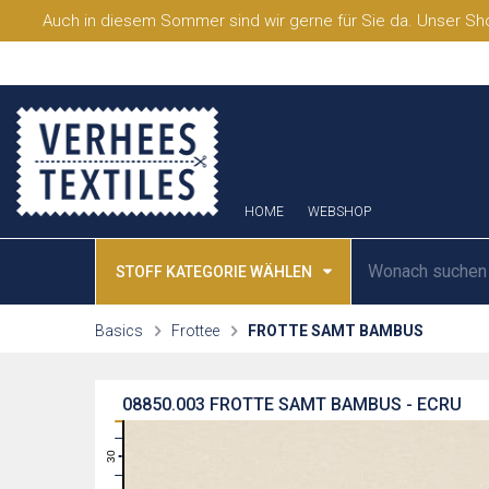
Auch in diesem Sommer sind wir gerne für Sie da. Unser Sho
HOME
WEBSHOP
STOFF KATEGORIE WÄHLEN
Basics
Frottee
FROTTE SAMT BAMBUS
08850.003
FROTTE SAMT BAMBUS - ECRU
31
30
29