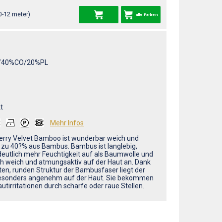
0-12 meter)
alle Farben
/40%CO/20%PL
t
Mehr Infos
erry Velvet Bamboo ist wunderbar weich und
 zu 40?% aus Bambus. Bambus ist langlebig,
eutlich mehr Feuchtigkeit auf als Baumwolle und
ich weich und atmungsaktiv auf der Haut an. Dank
tten, runden Struktur der Bambusfaser liegt der
esonders angenehm auf der Haut. Sie bekommen
utirritationen durch scharfe oder raue Stellen.