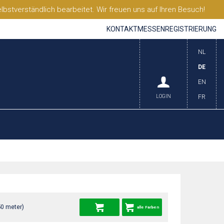
stverständlich bearbeitet. Wir freuen uns auf Ihren Besuch!
KONTAKT
MESSEN
REGISTRIERUNG
NL
DE
EN
LOGIN
FR
50 meter)
alle Farben