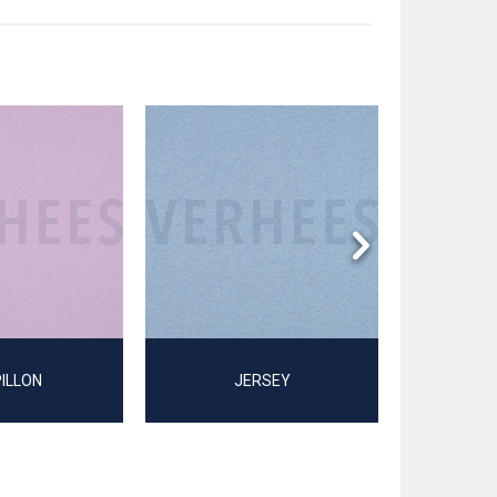
KUNS
ILLON
JERSEY
ZW