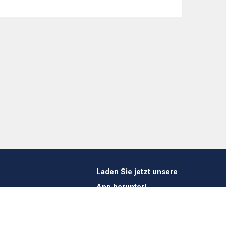
Laden Sie jetzt unsere
App herunter!
1 412 647 347
es@verheestextiles.com