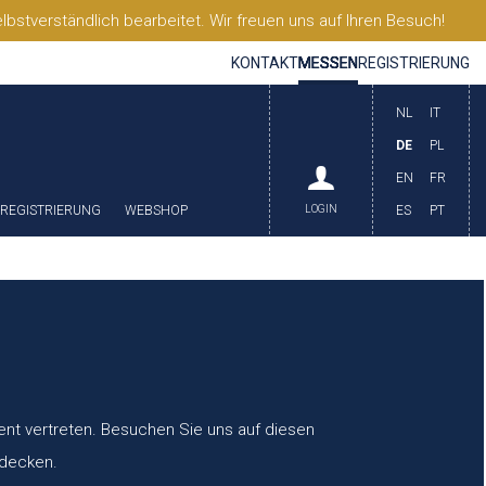
stverständlich bearbeitet. Wir freuen uns auf Ihren Besuch!
KONTAKT
MESSEN
REGISTRIERUNG
NL
IT
DE
PL
EN
FR
REGISTRIERUNG
WEBSHOP
LOGIN
ES
PT
nent vertreten. Besuchen Sie uns auf diesen
tdecken.