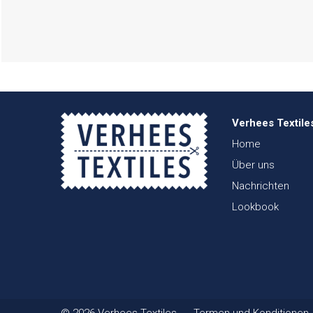
Verhees Textile
Home
Über uns
Nachrichten
Lookbook
© 2026 Verhees Textiles
Termen und Konditionen