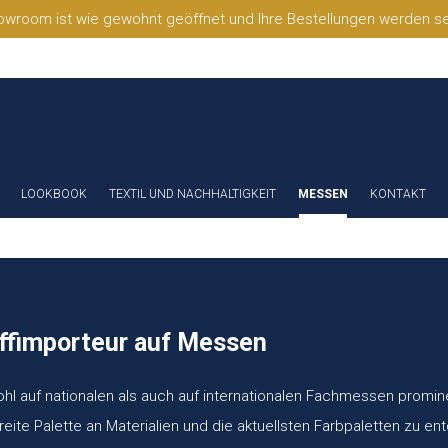
wroom ist wie gewohnt geöffnet und Ihre Bestellungen werden selb
LOOKBOOK
TEXTIL UND NACHHALTIGKEIT
MESSEN
KONTAKT
offimporteur auf Messen
ohl auf nationalen als auch auf internationalen Fachmessen promi
ite Palette an Materialien und die aktuellsten Farbpaletten zu en