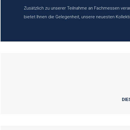
Zusätzlich zu unserer Teilnahme an Fachmessen vera
bietet Ihnen die Gelegenheit, unsere neuesten Kollekti
DIE