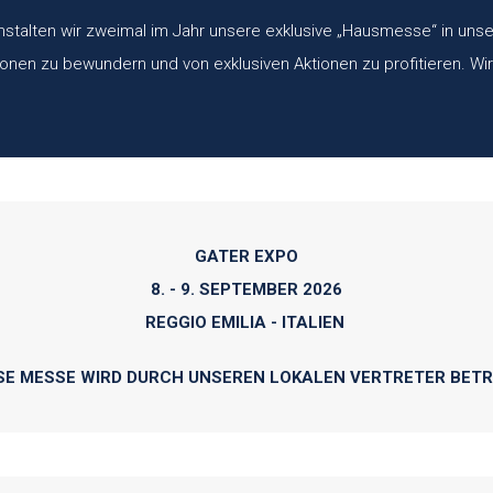
nstalten wir zweimal im Jahr unsere exklusive „Hausmesse“ in u
onen zu bewundern und von exklusiven Aktionen zu profitieren. Wir 
GATER EXPO
8. - 9. SEPTEMBER 2026
REGGIO EMILIA - ITALIEN
SE MESSE WIRD DURCH UNSEREN LOKALEN VERTRETER BET