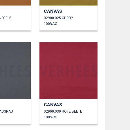
CANVAS
ENFGELB
02900.025 CURRY
100%CO
CANVAS
LAUGRAU
02900.030 ROTE BEETE
100%CO