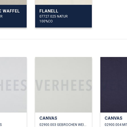
 WAFFEL
FLANELL
UR
07727.025 NATUR
100%CO
CANVAS
CANVAS
S
02900.003 GEBROCHEN WEISS