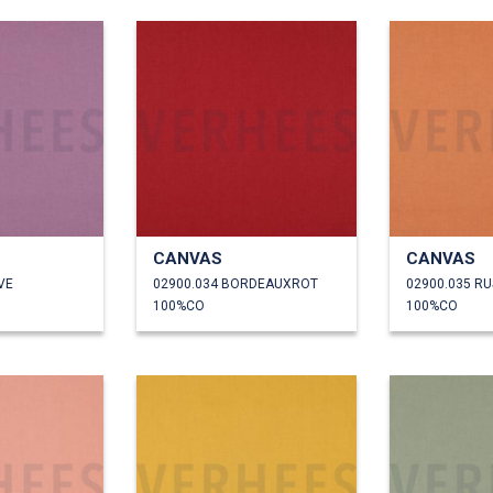
CANVAS
CANVAS
VE
02900.034 BORDEAUXROT
02900.035 RU
100%CO
100%CO