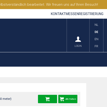
stverständlich bearbeitet. Wir freuen uns auf Ihren Besuch!
KONTAKT
MESSEN
REGISTRIERUNG
NL
DE
EN
LOGIN
FR
50 meter)
alle Farben