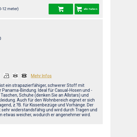
0-12 meter)
alle Farben
O
Mehr Infos
ist ein strapazierfähiger, schwerer Stoff mit
r Panama-Bindung. Ideal für Casual-Hosen und -
 Taschen, Schuhe (denken Sie an Allstars) und
kleidung. Auch für den Wohnbereich eignet er sich
agend, z.?B. für Kissenbezüge und Vorhänge. Der
st sehr widerstandsfähig und wird durch Tragen und
 etwas weicher, wodurch er angenehmer wird.