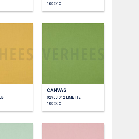
100%CO
CANVAS
LB
02900.012 LIMETTE
100%CO