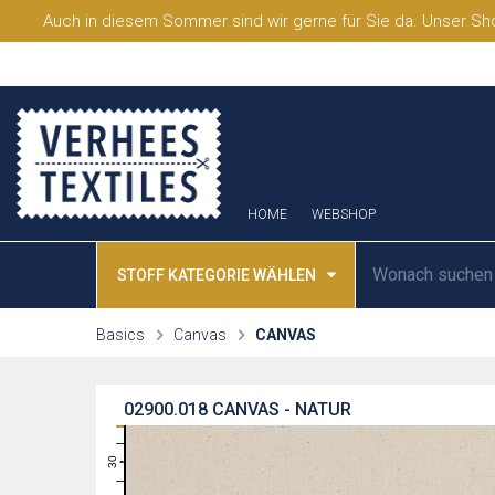
Auch in diesem Sommer sind wir gerne für Sie da. Unser Sho
HOME
WEBSHOP
STOFF KATEGORIE WÄHLEN
Basics
Canvas
CANVAS
02900.018
CANVAS - NATUR
31
30
29