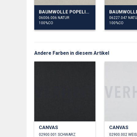
BAUMWOLLE POPELINE
BAUMWOLLE
06006.006 NATUR
06227.047 NAT
100%CO
100%CO
Andere Farben in diesem Artikel
CANVAS
CANVAS
02900.001 SCHWARZ
02900.002 WEIS