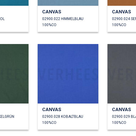
CANVAS
CANVAS
ROL
02900.022 HIMMELBLAU
02900.024 S
100%CO
100%CO
CANVAS
CANVAS
KELGRÜN
02900.028 KOBALTBLAU
02900.029 B
100%CO
100%CO