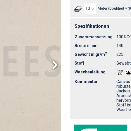
Meter (Doubliert = 1
Spezifikationen
Zusammensetzung
100%C
Breite in cm
140
2
Gewicht in gr/m
225
Stoff
Gewebt
Waschanleitung
Kommentar
Canvas 
robuste
Jacken,
Arbeits
hervorr
Stoff i
Waschen