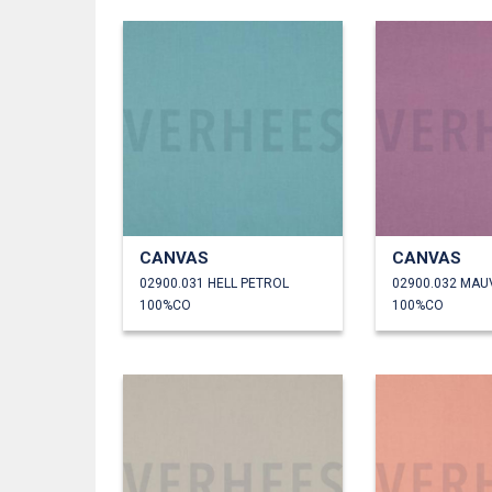
CANVAS
CANVAS
02900.031 HELL PETROL
02900.032 MAU
100%CO
100%CO