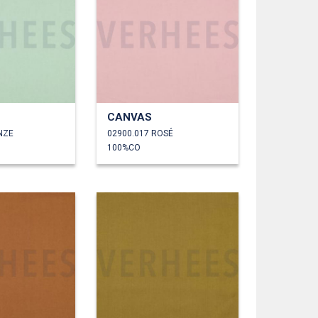
CANVAS
NZE
02900.017 ROSÉ
100%CO