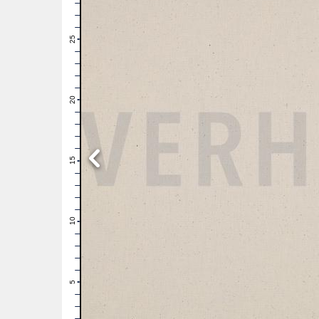
28
27
26
25
24
23
22
21
20
19
18
17
16
15
14
13
12
11
10
9
8
7
6
5
4
3
2