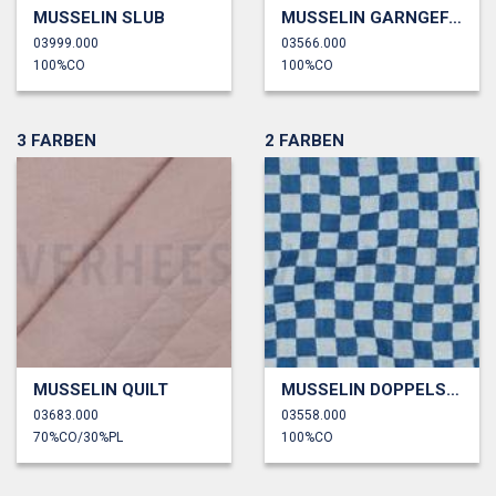
MUSSELIN SLUB
MUSSELIN GARNGEFÄRBT STREIFEN
03999.000
03566.000
100%CO
100%CO
3 FARBEN
2 FARBEN
MUSSELIN QUILT
MUSSELIN DOPPELSEITIG KAROS
03683.000
03558.000
70%CO/30%PL
100%CO