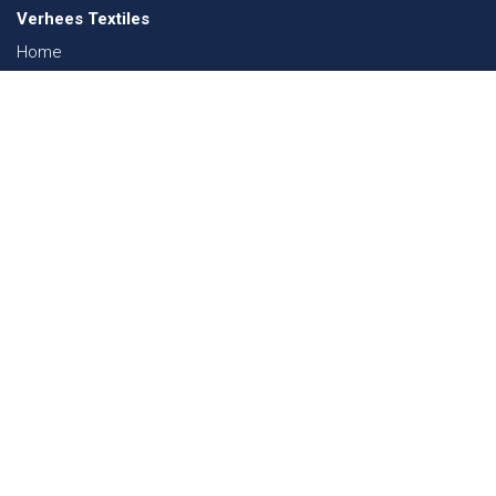
Verhees Textiles
Home
Über uns
Nachrichten
Lookbook
Textil und Nachhaltigkeit
Messen
Kontakt
Webshop
FAQ
Sitemap
Kontakt
Paalgravenlaan 10
5342 LR
Oss