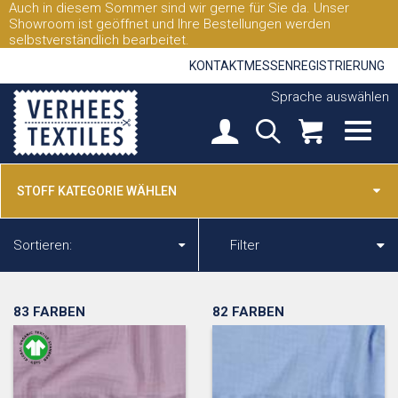
Auch in diesem Sommer sind wir gerne für Sie da. Unser
Showroom ist geöffnet und Ihre Bestellungen werden
selbstverständlich bearbeitet.
KONTAKT
MESSEN
REGISTRIERUNG
Sprache auswählen
STOFF KATEGORIE WÄHLEN
Sortieren:
Filter
83 FARBEN
82 FARBEN