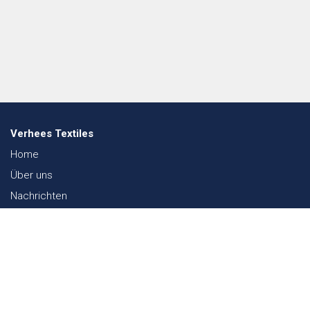
Verhees Textiles
Home
Über uns
Nachrichten
Lookbook
Textil und Nachhaltigkeit
Messen
Kontakt
Webshop