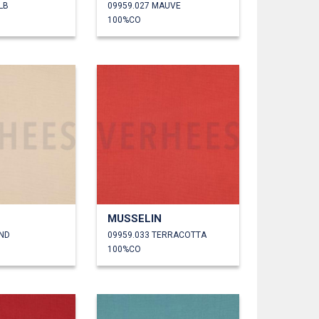
LB
09959.027 MAUVE
100%CO
MUSSELIN
AND
09959.033 TERRACOTTA
100%CO