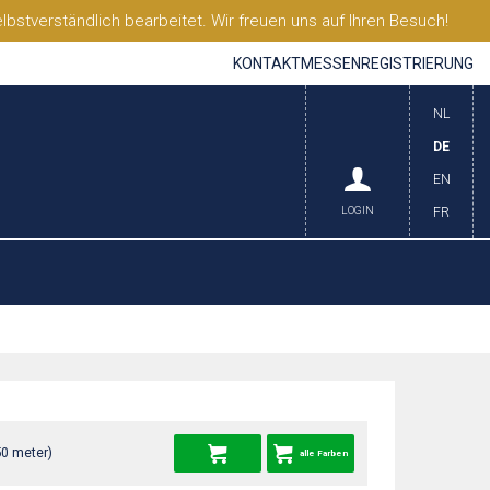
stverständlich bearbeitet. Wir freuen uns auf Ihren Besuch!
KONTAKT
MESSEN
REGISTRIERUNG
NL
DE
EN
LOGIN
FR
50 meter)
alle Farben