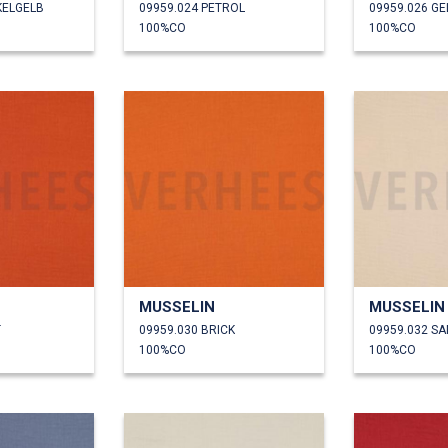
KELGELB
09959.024 PETROL
09959.026 GE
100%CO
100%CO
MUSSELIN
MUSSELIN
T
09959.030 BRICK
09959.032 S
100%CO
100%CO