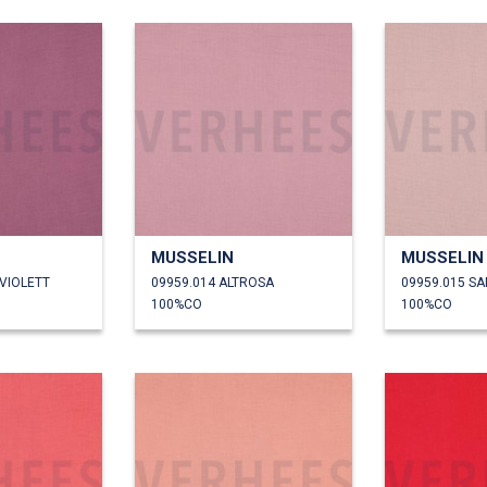
MUSSELIN
MUSSELIN
/VIOLETT
09959.014 ALTROSA
09959.015 S
100%CO
100%CO