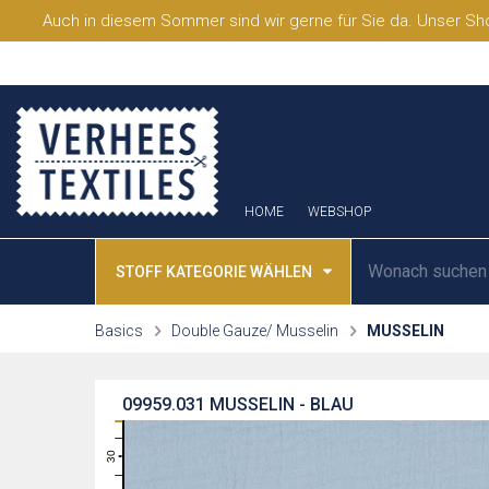
Auch in diesem Sommer sind wir gerne für Sie da. Unser Sho
HOME
WEBSHOP
STOFF KATEGORIE WÄHLEN
Basics
Double Gauze/ Musselin
MUSSELIN
09959.031
MUSSELIN - BLAU
31
30
29