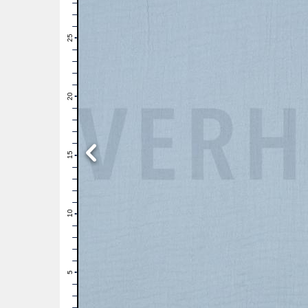
28
27
26
25
24
23
22
21
20
19
18
17
16
15
14
13
12
11
10
9
8
7
6
5
4
3
2