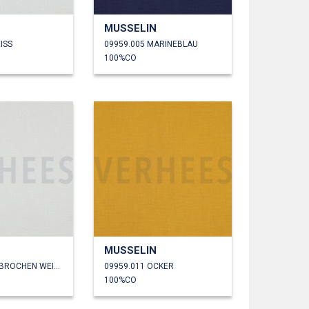
MUSSELIN
ISS
09959.005 MARINEBLAU
100%CO
MUSSELIN
09959.010 GEBROCHEN WEISS
09959.011 OCKER
100%CO