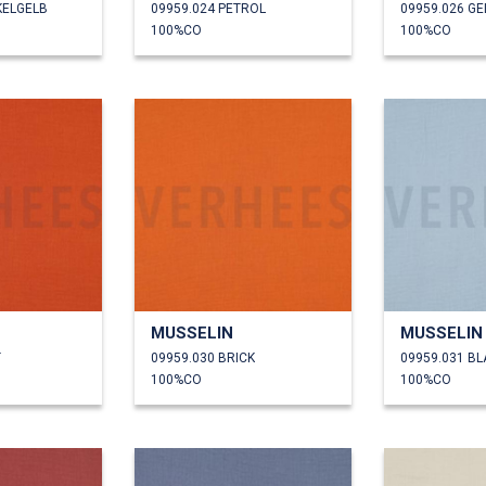
KELGELB
09959.024 PETROL
09959.026 GE
100%CO
100%CO
MUSSELIN
MUSSELIN
T
09959.030 BRICK
09959.031 BL
100%CO
100%CO