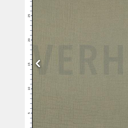
28
27
26
25
24
23
22
21
20
19
18
17
16
15
14
13
12
11
10
9
8
7
6
5
4
3
2