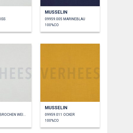
MUSSELIN
ISS
09959.005 MARINEBLAU
100%CO
MUSSELIN
09959.010 GEBROCHEN WEISS
09959.011 OCKER
100%CO