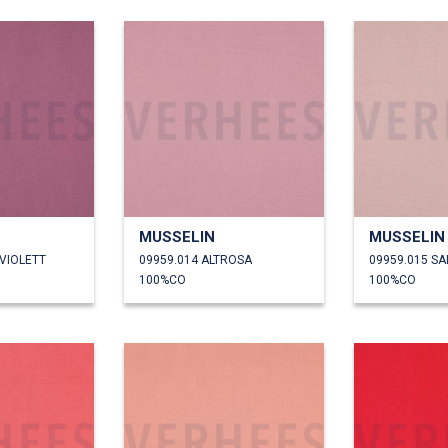
MUSSELIN
MUSSELIN
/VIOLETT
09959.014 ALTROSA
09959.015 S
100%CO
100%CO