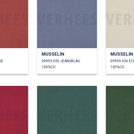
MUSSELIN
MUSSELIN
GE
09959.035 JEANSBLAU
09959.036 E
100%CO
100%CO