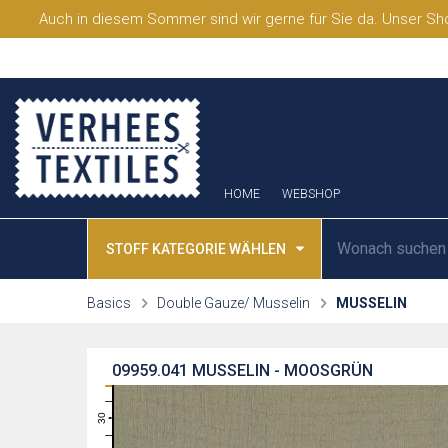
Auch in diesem Sommer sind wir gerne für Sie da. Unser Sho
HOME
WEBSHOP
STOFF KATEGORIE WÄHLEN
Basics
Double Gauze/ Musselin
MUSSELIN
09959.041
MUSSELIN - MOOSGRÜN
31
30
29