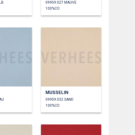
LB
09959.027 MAUVE
100%CO
MUSSELIN
AU
09959.032 SAND
100%CO