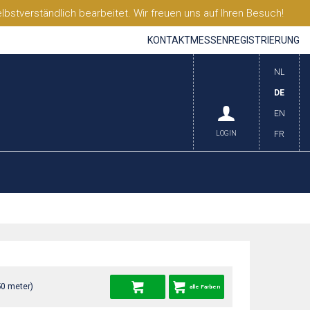
stverständlich bearbeitet. Wir freuen uns auf Ihren Besuch!
KONTAKT
MESSEN
REGISTRIERUNG
NL
DE
EN
LOGIN
FR
50 meter)
alle Farben