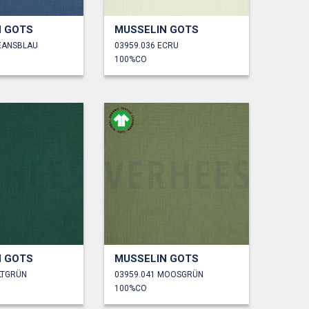
N GOTS
MUSSELIN GOTS
JEANSBLAU
03959.036 ECRU
100%CO
N GOTS
MUSSELIN GOTS
LTGRÜN
03959.041 MOOSGRÜN
100%CO