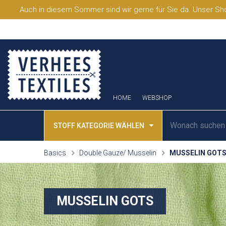
Auch in diesem Sommer sind wir gerne für Sie da. Unser Sho
HOME
WEBSHOP
STOFF KATEGORIE WÄHLEN
Basics
Double Gauze/ Musselin
MUSSELIN GOT
MUSSELIN GOTS