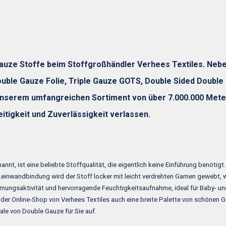
 Gauze Stoffe beim Stoffgroßhändler Verhees Textiles. Neb
le Gauze Folie, Triple Gauze GOTS, Double Sided Double G
unserem umfangreichen Sortiment von über 7.000.000 Metern
seitigkeit und Zuverlässigkeit verlassen.
nnt, ist eine beliebte Stoffqualität, die eigentlich keine Einführung benöti
Leinwandbindung wird der Stoff locker mit leicht verdrehten Garnen gewebt, w
tmungsaktivität und hervorragende Feuchtigkeitsaufnahme, ideal für Baby- 
 der Online-Shop von Verhees Textiles auch eine breite Palette von schönen 
ale von Double Gauze für Sie auf.