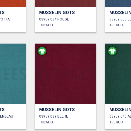
TS
MUSSELIN GOTS
MUSSELI
COTTA
03959.034 ROUGE
03959.035 
100%CO
100%CO
TS
MUSSELIN GOTS
MUSSELI
TENBLAU
03959.039 BEERE
03959.040 A
100%CO
100%CO