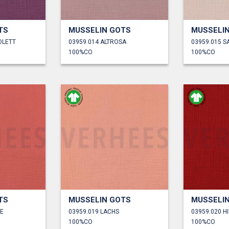
TS
MUSSELIN GOTS
MUSSELI
OLETT
03959.014 ALTROSA
03959.015 
100%CO
100%CO
TS
MUSSELIN GOTS
MUSSELI
LE
03959.019 LACHS
03959.020 H
100%CO
100%CO