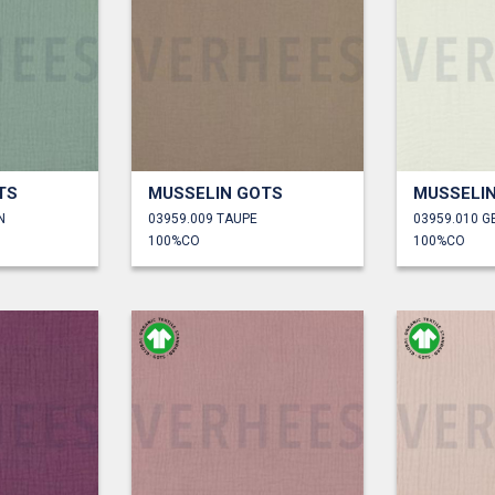
TS
MUSSELIN GOTS
MUSSELI
N
03959.009 TAUPE
03959.010 
100%CO
100%CO