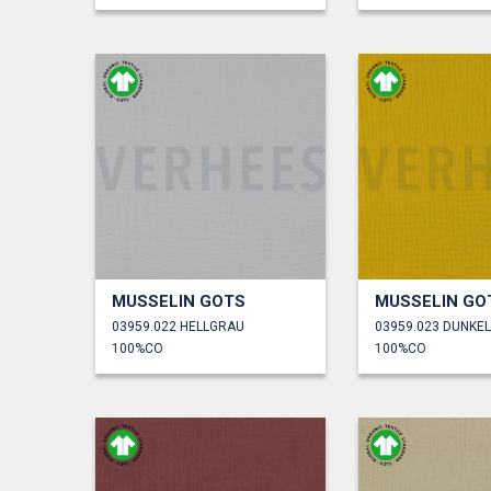
MUSSELIN GOTS
MUSSELIN GO
03959.022 HELLGRAU
03959.023 DUNKE
100%CO
100%CO