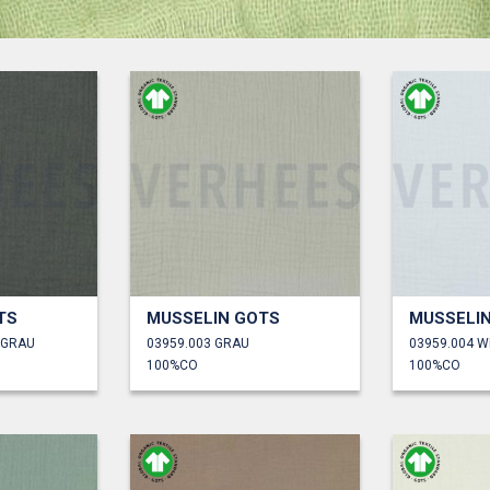
TS
MUSSELIN GOTS
MUSSELI
LGRAU
03959.003 GRAU
03959.004 W
100%CO
100%CO