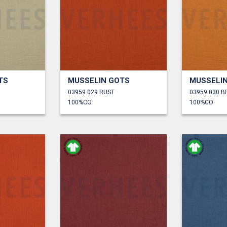
TS
MUSSELIN GOTS
MUSSELI
03959.029 RUST
03959.030 B
100%CO
100%CO