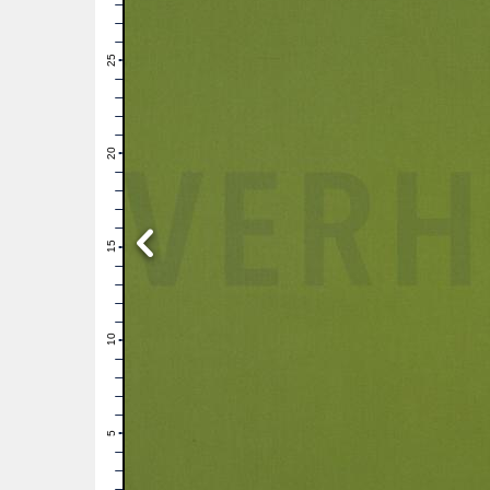
28
27
26
25
24
23
22
21
20
19
18
17
16
15
14
13
12
11
10
9
8
7
6
5
4
3
2