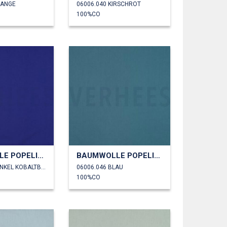
RANGE
06006.040 KIRSCHROT
100%CO
BAUMWOLLE POPELINE
BAUMWOLLE POPELINE
06006.045 DUNKEL KOBALTBLAU
06006.046 BLAU
100%CO