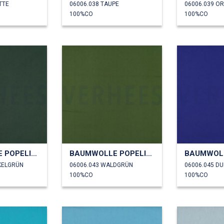
TTE
06006.038 TAUPE
06006.039 O
100%CO
100%CO
BAUMWOLLE POPELINE
BAUMWOLLE POPELINE
KELGRÜN
06006.043 WALDGRÜN
100%CO
100%CO