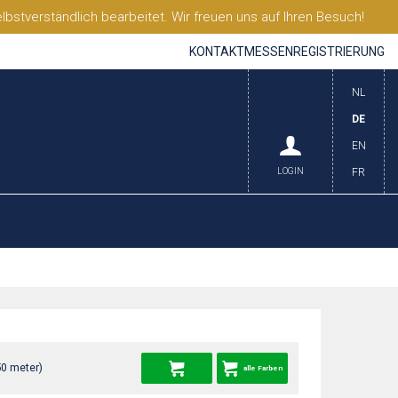
stverständlich bearbeitet. Wir freuen uns auf Ihren Besuch!
KONTAKT
MESSEN
REGISTRIERUNG
NL
DE
EN
LOGIN
FR
50 meter)
alle Farben