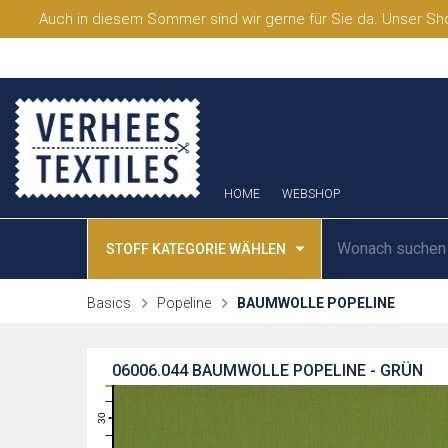
Auch in diesem Sommer sind wir gerne für Sie da. Unser Sho
HOME
WEBSHOP
STOFF KATEGORIE WÄHLEN
Basics
Popeline
BAUMWOLLE POPELINE
06006.044
BAUMWOLLE POPELINE - GRÜN
31
30
29