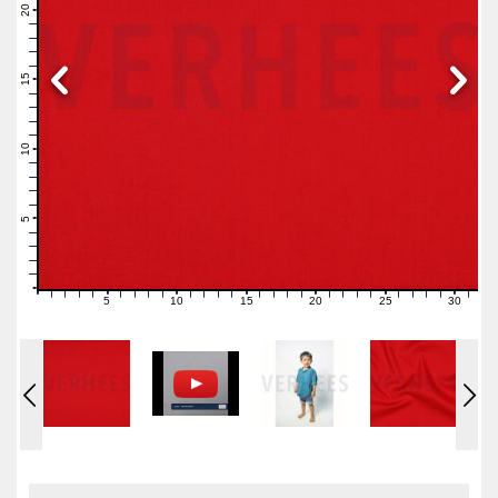
21
20
19
18
17
16
15
14
13
12
11
10
9
8
7
6
5
4
3
2
1
0
5
10
15
20
25
30
0
1
2
3
4
6
7
8
9
11
12
13
14
16
17
18
19
21
22
23
24
26
27
28
29
31