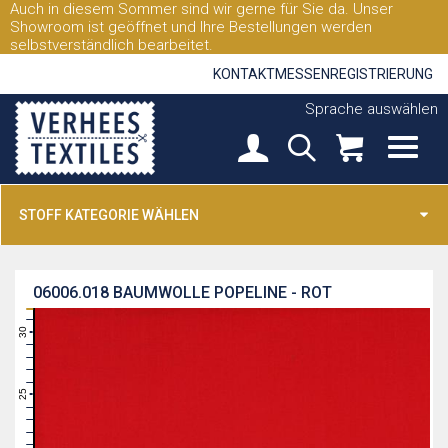
Auch in diesem Sommer sind wir gerne für Sie da. Unser
Showroom ist geöffnet und Ihre Bestellungen werden
selbstverständlich bearbeitet.
KONTAKT
MESSEN
REGISTRIERUNG
Sprache auswählen
STOFF KATEGORIE WÄHLEN
06006.018
BAUMWOLLE POPELINE - ROT
31
30
29
28
27
26
25
24
23
22