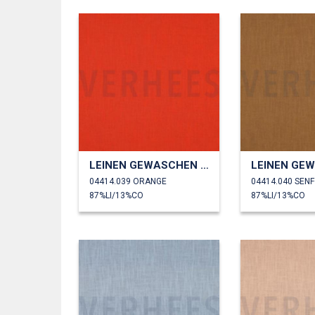
LEINEN GEWASCHEN 230 GM2
04414.039 ORANGE
04414.040 SEN
87%LI/13%CO
87%LI/13%CO