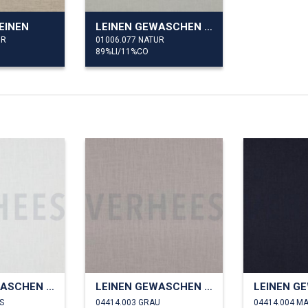
EINEN
LEINEN GEWASCHEN 170 GM2
UR
01006.077 NATUR
89%LI/11%CO
LEINEN GEWASCHEN 230 GM2
LEINEN GEWASCHEN 230 GM2
S
04414.003 GRAU
04414.004 M