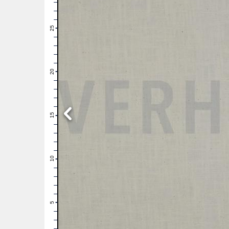
28
27
26
25
24
23
22
21
20
19
18
17
16
15
14
13
12
11
10
9
8
7
6
5
4
3
2