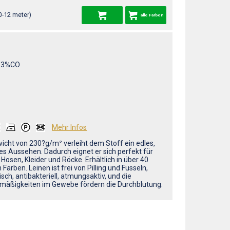
0-12 meter)
alle Farben
13%CO
Mehr Infos
icht von 230?g/m² verleiht dem Stoff ein edles,
s Aussehen. Dadurch eignet er sich perfekt für
Hosen, Kleider und Röcke. Erhältlich in über 40
arben. Leinen ist frei von Pilling und Fusseln,
isch, antibakteriell, atmungsaktiv, und die
mäßigkeiten im Gewebe fördern die Durchblutung.