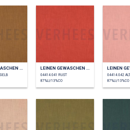
LEINEN GEWASCHEN 230 GM2
LEINEN GEWASCHEN 230 GM2
FGELB
04414.041 RUST
04414.042 A
87%LI/13%CO
87%LI/13%CO