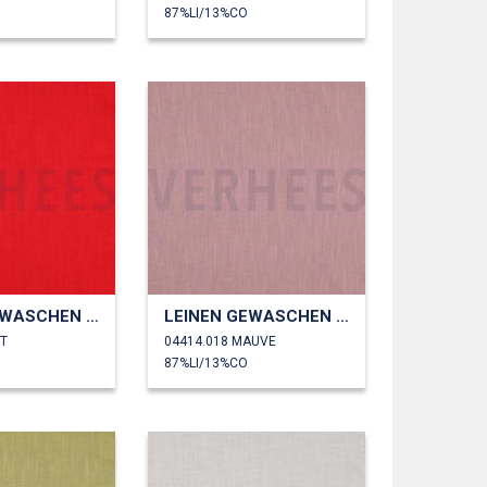
87%LI/13%CO
LEINEN GEWASCHEN 230 GM2
LEINEN GEWASCHEN 230 GM2
OT
04414.018 MAUVE
87%LI/13%CO