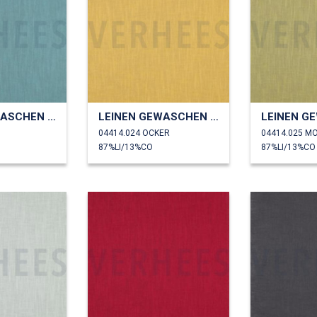
LEINEN GEWASCHEN 230 GM2
LEINEN GEWASCHEN 230 GM2
04414.024 OCKER
04414.025 M
87%LI/13%CO
87%LI/13%CO