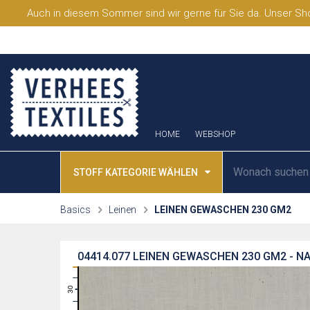
Auch in diesem Sommer sind wir gerne für Sie da. Unser Sho
HOME
WEBSHOP
STOFF KATEGORIE WÄHLEN
Basics
Leinen
LEINEN GEWASCHEN 230 GM2
04414.077
LEINEN GEWASCHEN 230 GM2 - N
31
30
29