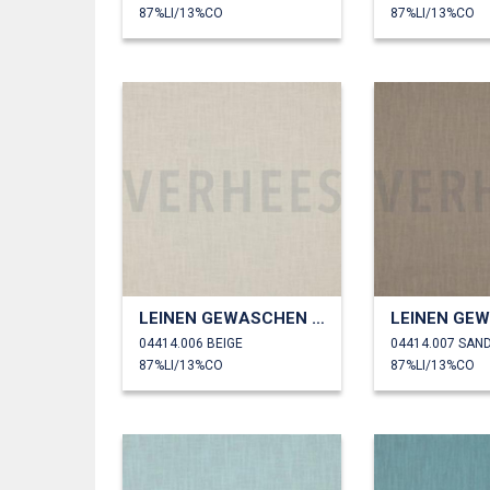
87%LI/13%CO
87%LI/13%CO
LEINEN GEWASCHEN 230 GM2
04414.006 BEIGE
04414.007 SAN
87%LI/13%CO
87%LI/13%CO