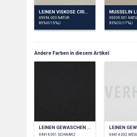
LEINEN VISKOSE CRINKLE
MUSSELIN L
09596.003 NATUR
05039.001 NAT
85%VI/15%LI
83%CO/17%LI
Andere Farben in diesem Artikel
LEINEN GEWASCHEN 230 GM2
04414.001 SCHWARZ
04414.002 WEIS