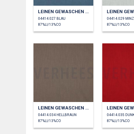
LEINEN GEWASCHEN 230 GM2
04414.027 BLAU
04414.029 MIN
87%LI/13%CO
87%LI/13%CO
LEINEN GEWASCHEN 230 GM2
04414.034 HELLBRAUN
04414.035 DUN
87%LI/13%CO
87%LI/13%CO