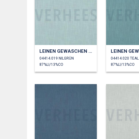
LEINEN GEWASCHEN 230 GM2
04414.019 NILGRÜN
04414.020 TEAL
87%LI/13%CO
87%LI/13%CO