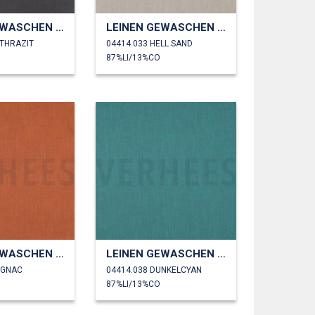
LEINEN GEWASCHEN 230 GM2
LEINEN GEWASCHEN 230 GM2
NTHRAZIT
04414.033 HELL SAND
87%LI/13%CO
LEINEN GEWASCHEN 230 GM2
LEINEN GEWASCHEN 230 GM2
OGNAC
04414.038 DUNKELCYAN
87%LI/13%CO