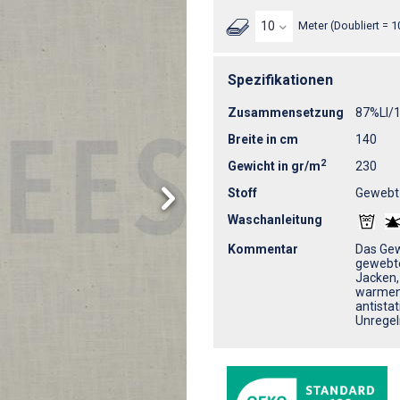
Meter (Doubliert = 1
Spezifikationen
Zusammensetzung
87%LI/
Breite in cm
140
2
Gewicht in gr/m
230
Stoff
Gewebt
Waschanleitung
Kommentar
Das Gew
gewebte
Jacken, 
warmen F
antistat
Unregel