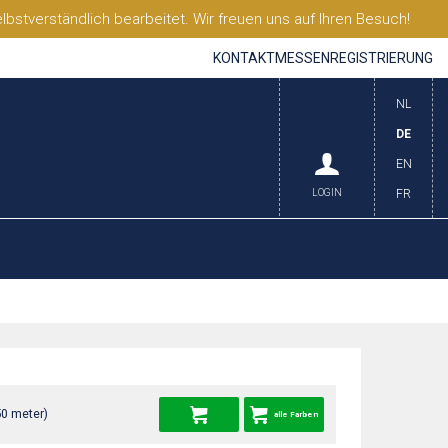
stverständlich bearbeitet. Wir freuen uns auf Ihren Besuch!
KONTAKT
MESSEN
REGISTRIERUNG
NL
DE
EN
LOGIN
FR
50 meter)
alle Farben