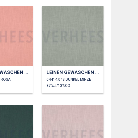
LEINEN GEWASCHEN 230 GM2
LEINEN GEWASCHEN 230 GM2
LTROSA
04414.043 DUNKEL MINZE
87%LI/13%CO