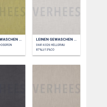
LEINEN GEWASCHEN 230 GM2
LEINEN GEWASCHEN 230 GM2
OOSGRÜN
04414.026 HELLGRAU
87%LI/13%CO