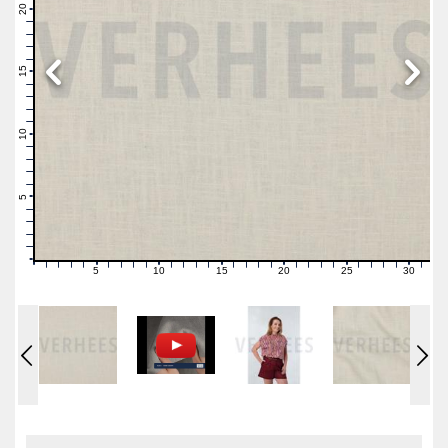
21
20
19
18
17
16
15
14
13
12
11
10
9
8
7
6
5
4
3
2
1
0
5
10
15
20
25
30
0
1
2
3
4
6
7
8
9
11
12
13
14
16
17
18
19
21
22
23
24
26
27
28
29
31