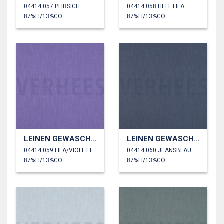
04414.057 PFIRSICH
04414.058 HELL LILA
87%LI/13%CO
87%LI/13%CO
LEINEN GEWASCHEN 230 GM2
LEINEN GEWASCHEN 230 GM2
04414.059 LILA/VIOLETT
04414.060 JEANSBLAU
87%LI/13%CO
87%LI/13%CO