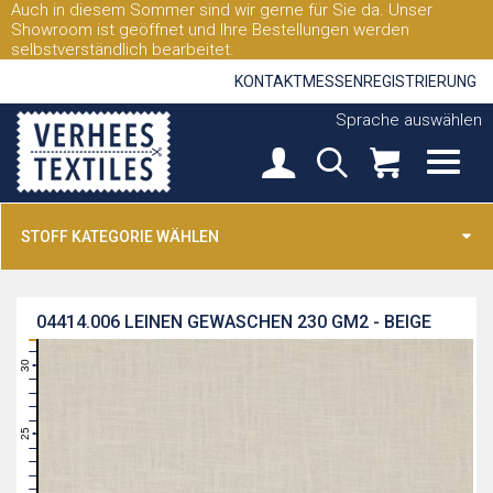
Auch in diesem Sommer sind wir gerne für Sie da. Unser
Showroom ist geöffnet und Ihre Bestellungen werden
selbstverständlich bearbeitet.
KONTAKT
MESSEN
REGISTRIERUNG
Sprache auswählen
STOFF KATEGORIE WÄHLEN
04414.006
LEINEN GEWASCHEN 230 GM2 - BEIGE
31
30
29
28
27
26
25
24
23
22