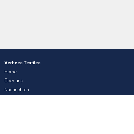
Verhees Textiles
Home
Über uns
Nachrichten
Lookbook
Textil und Nachhaltigkeit
Messen
Kontakt