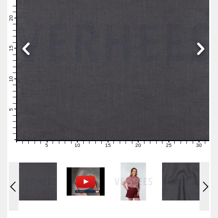
23
22
21
20
19
18
17
16
15
14
13
12
11
10
9
8
7
6
5
4
3
2
1
0
5
10
15
20
25
30
0
1
2
3
4
6
7
8
9
11
12
13
14
16
17
18
19
21
22
23
24
26
27
28
29
31