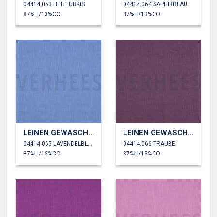
04414.063 HELLTÜRKIS
04414.064 SAPHIRBLAU
87%LI/13%CO
87%LI/13%CO
LEINEN GEWASCHEN 230 GM2
LEINEN GEWASCHEN 230 GM2
04414.065 LAVENDELBLau
04414.066 TRAUBE
87%LI/13%CO
87%LI/13%CO