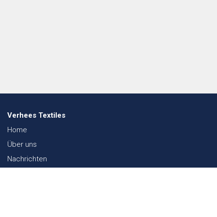
Verhees Textiles
Home
Über uns
Nachrichten
Lookbook
Textil und Nachhaltigkeit
Messen