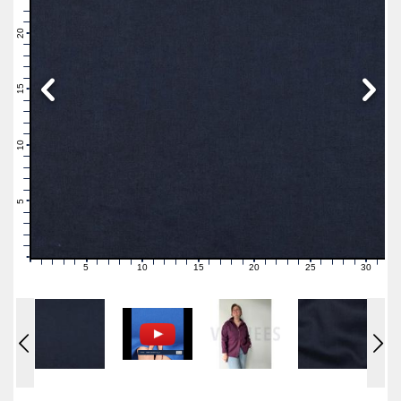
23
22
21
20
19
18
17
16
15
14
13
12
11
10
9
8
7
6
5
4
3
2
1
0
5
10
15
20
25
30
0
1
2
3
4
6
7
8
9
11
12
13
14
16
17
18
19
21
22
23
24
26
27
28
29
31