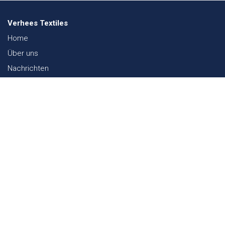
Verhees Textiles
Home
Über uns
Nachrichten
Lookbook
Textil und Nachhaltigkeit
Messen
Kontakt
Webshop
FAQ
Sitemap
Kontakt
Paalgravenlaan 10