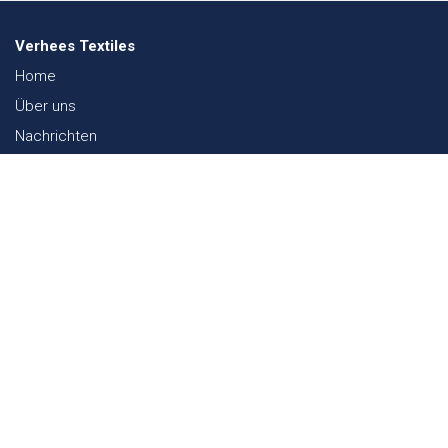
Verhees Textiles
Home
Über uns
Nachrichten
Lookbook
Textil und Nachhaltigkeit
Messen
Kontakt
Webshop
FAQ
Sitemap
Kontakt
Paalgravenlaan 10