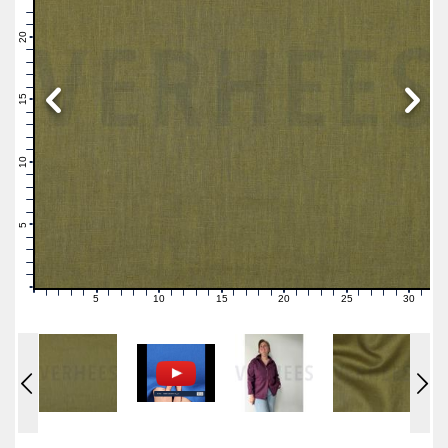
23
22
21
20
19
18
17
16
15
14
13
12
11
10
9
8
7
6
5
4
3
2
1
0
5
10
15
20
25
30
0
1
2
3
4
6
7
8
9
11
12
13
14
16
17
18
19
21
22
23
24
26
27
28
29
31