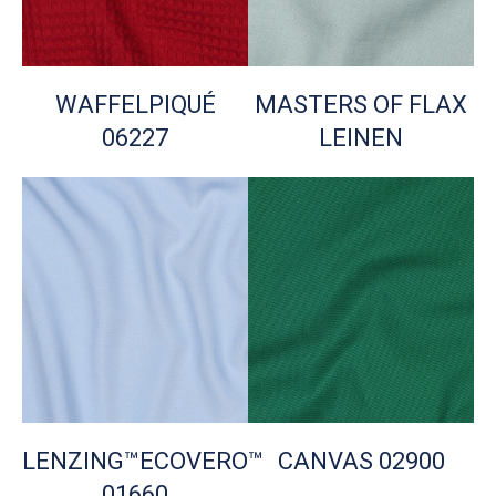
WAFFELPIQUÉ
MASTERS OF FLAX
06227
LEINEN
LENZING™ECOVERO™
CANVAS 02900
01660