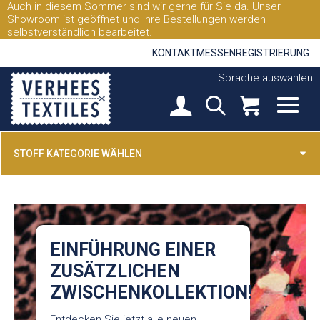
Auch in diesem Sommer sind wir gerne für Sie da. Unser
Showroom ist geöffnet und Ihre Bestellungen werden
selbstverständlich bearbeitet.
KONTAKT
MESSEN
REGISTRIERUNG
Sprache auswählen
STOFF KATEGORIE WÄHLEN
EINFÜHRUNG EINER
ZUSÄTZLICHEN
ZWISCHENKOLLEKTION!
Entdecken Sie jetzt alle neuen