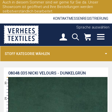
Auch in diesem Sommer sind wir gerne für Sie da. Unser
Showroom ist geöffnet und Ihre Bestellungen werden
selbstverständlich bearbeitet.
KONTAKT
MESSEN
REGISTRIERUNG
Sprache auswählen
STOFF KATEGORIE WÄHLEN
08048.035
NICKI VELOURS - DUNKELGRÜN
31
30
29
28
27
26
25
24
23
22