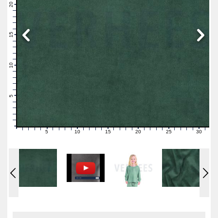
21
20
19
18
17
16
15
14
13
12
11
10
9
8
7
6
5
4
3
2
1
0
5
10
15
20
25
30
0
1
2
3
4
6
7
8
9
11
12
13
14
16
17
18
19
21
22
23
24
26
27
28
29
31