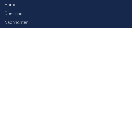
Home
Über uns
Nachrichten
Lookbook
Textil und Nachhaltigkeit
Messen
Kontakt
Webshop
FAQ
Sitemap
Kontakt
Paalgravenlaan 10
5342 LR
Oss
The Netherlands