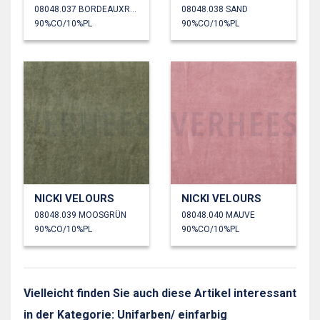
08048.037 BORDEAUXROT
08048.038 SAND
90%CO/10%PL
90%CO/10%PL
NICKI VELOURS
NICKI VELOURS
08048.039 MOOSGRÜN
08048.040 MAUVE
90%CO/10%PL
90%CO/10%PL
Vielleicht finden Sie auch diese Artikel interessant
in der Kategorie: Unifarben/ einfarbig