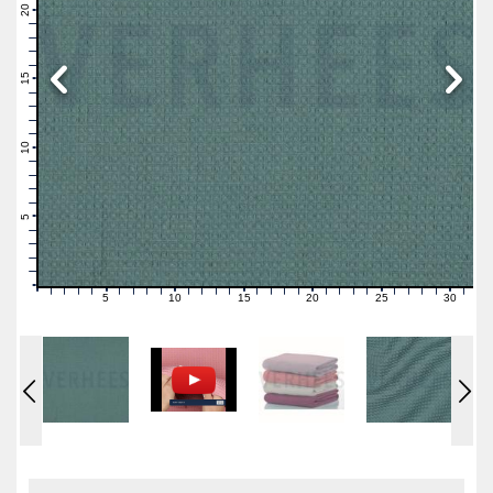
21
20
19
18
17
16
15
14
13
12
11
10
9
8
7
6
5
4
3
2
1
0
5
10
15
20
25
30
0
1
2
3
4
6
7
8
9
11
12
13
14
16
17
18
19
21
22
23
24
26
27
28
29
31