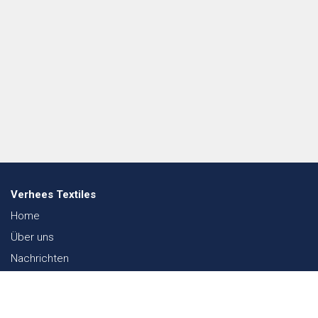
Verhees Textiles
Home
Über uns
Nachrichten
Lookbook
Textil und Nachhaltigkeit