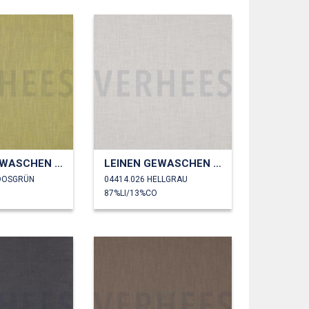
LEINEN GEWASCHEN 230 GM2
LEINEN GEWASCHEN 230 GM2
OOSGRÜN
04414.026 HELLGRAU
87%LI/13%CO