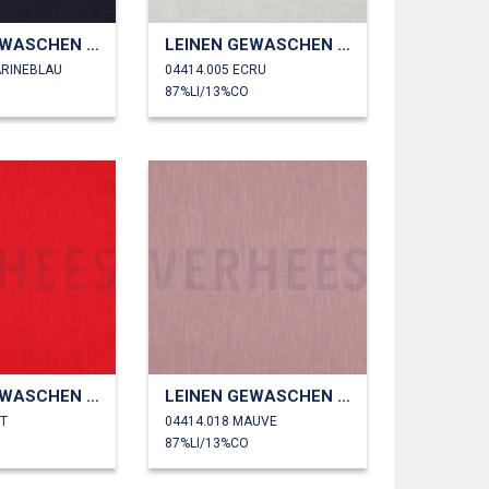
LEINEN GEWASCHEN 230 GM2
LEINEN GEWASCHEN 230 GM2
ARINEBLAU
04414.005 ECRU
87%LI/13%CO
LEINEN GEWASCHEN 230 GM2
LEINEN GEWASCHEN 230 GM2
OT
04414.018 MAUVE
87%LI/13%CO