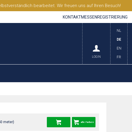
stverständlich bearbeitet. Wir freuen uns auf Ihren Besuch!
KONTAKT
MESSEN
REGISTRIERUNG
NL
DE
EN
LOGIN
FR
50 meter)
alle Farben