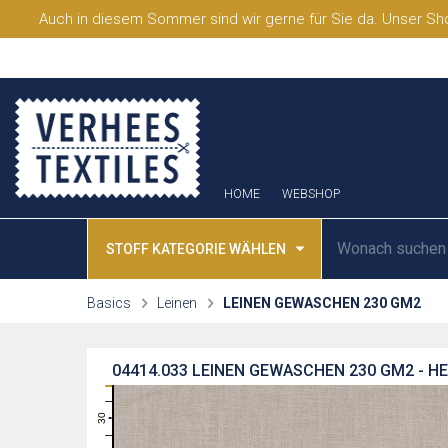
Auch in diesem Sommer sind wir gerne für Sie da. Unser Sho
HOME
WEBSHOP
STOFF KATEGORIE WÄHLEN
Basics
Leinen
LEINEN GEWASCHEN 230 GM2
04414.033
LEINEN GEWASCHEN 230 GM2 - H
31
30
29