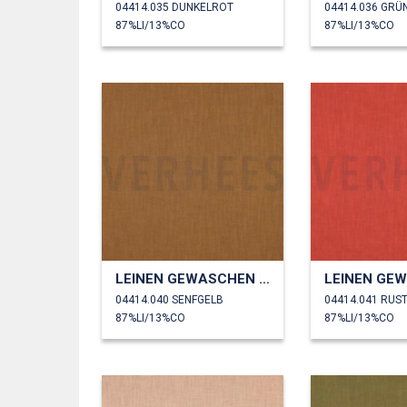
04414.035 DUNKELROT
04414.036 GRÜ
87%LI/13%CO
87%LI/13%CO
LEINEN GEWASCHEN 230 GM2
04414.040 SENFGELB
04414.041 RUS
87%LI/13%CO
87%LI/13%CO