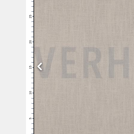
28
27
26
25
24
23
22
21
20
19
18
17
16
15
14
13
12
11
10
9
8
7
6
5
4
3
2