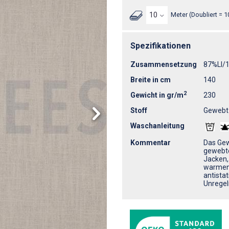
Meter (Doubliert = 1
Spezifikationen
Zusammensetzung
87%LI/
Breite in cm
140
2
Gewicht in gr/m
230
Stoff
Gewebt
Waschanleitung
Kommentar
Das Gew
gewebte
Jacken, 
warmen F
antistat
Unregel