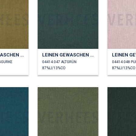
LEINEN GEWASCHEN 230 GM2
LEINEN GEWASCHEN 230 GM2
IGGURKE
04414.047 ALTGRÜN
04414.048 P
87%LI/13%CO
87%LI/13%CO