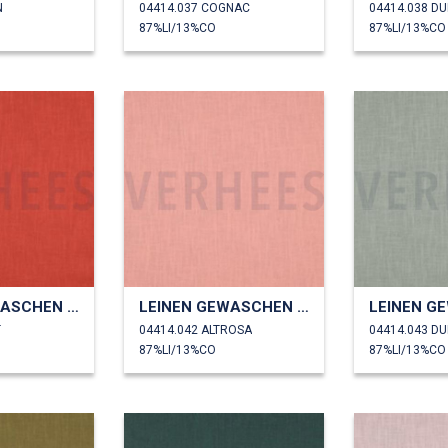
N
04414.037 COGNAC
04414.038 D
87%LI/13%CO
87%LI/13%CO
LEINEN GEWASCHEN 230 GM2
LEINEN GEWASCHEN 230 GM2
T
04414.042 ALTROSA
04414.043 D
87%LI/13%CO
87%LI/13%CO