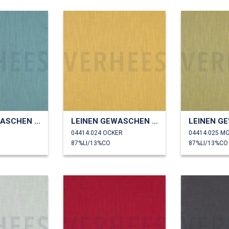
LEINEN GEWASCHEN 230 GM2
LEINEN GEWASCHEN 230 GM2
04414.024 OCKER
04414.025 M
87%LI/13%CO
87%LI/13%CO