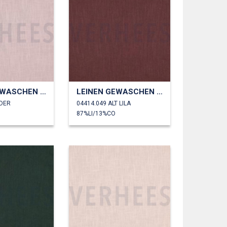
LEINEN GEWASCHEN 230 GM2
LEINEN GEWASCHEN 230 GM2
UDER
04414.049 ALT LILA
87%LI/13%CO