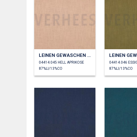
LEINEN GEWASCHEN 230 GM2
04414.045 HELL APRIKOSE
04414.046 ESS
87%LI/13%CO
87%LI/13%CO