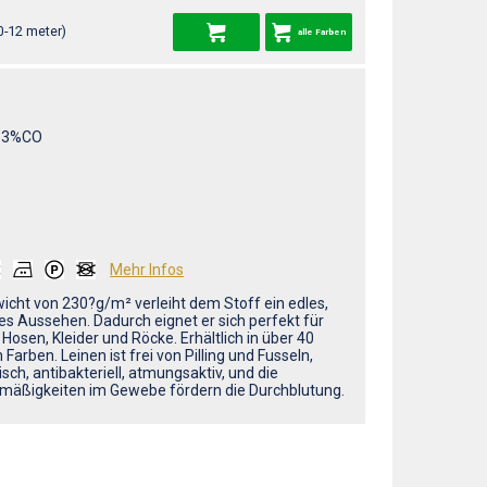
0-12 meter)
alle Farben
13%CO
Mehr Infos
icht von 230?g/m² verleiht dem Stoff ein edles,
s Aussehen. Dadurch eignet er sich perfekt für
Hosen, Kleider und Röcke. Erhältlich in über 40
arben. Leinen ist frei von Pilling und Fusseln,
isch, antibakteriell, atmungsaktiv, und die
mäßigkeiten im Gewebe fördern die Durchblutung.