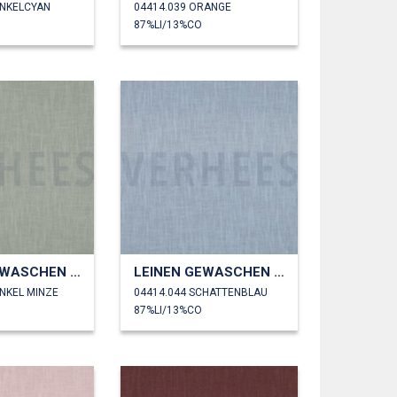
UNKELCYAN
04414.039 ORANGE
87%LI/13%CO
LEINEN GEWASCHEN 230 GM2
LEINEN GEWASCHEN 230 GM2
UNKEL MINZE
04414.044 SCHATTENBLAU
87%LI/13%CO