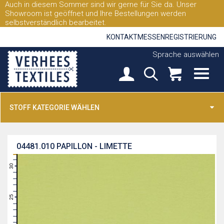
Auch in diesem Sommer sind wir gerne für Sie da. Unser
Showroom ist geöffnet und Ihre Bestellungen werden
selbstverständlich bearbeitet.
KONTAKT
MESSEN
REGISTRIERUNG
Sprache auswählen
STOFF KATEGORIE WÄHLEN
04481.010
PAPILLON - LIMETTE
31
30
29
28
27
26
25
24
23
22