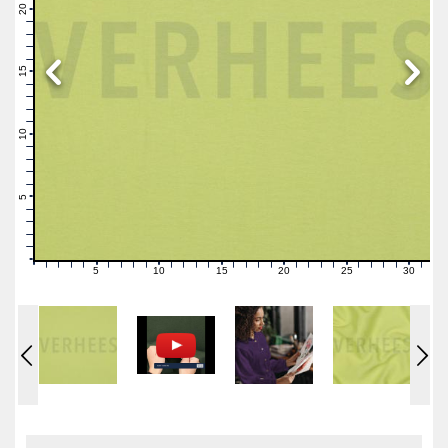
21
20
19
18
17
16
15
14
13
12
11
10
9
8
7
6
5
4
3
2
1
0
5
10
15
20
25
30
0
1
2
3
4
6
7
8
9
11
12
13
14
16
17
18
19
21
22
23
24
26
27
28
29
31