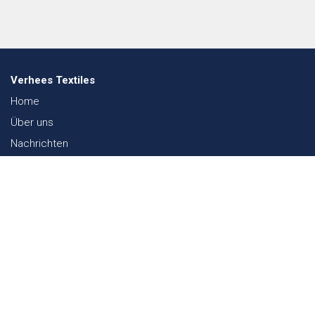
Verhees Textiles
Home
Über uns
Nachrichten
Lookbook
Textil und Nachhaltigkeit
Messen
Kontakt
Webshop
FAQ
Sitemap