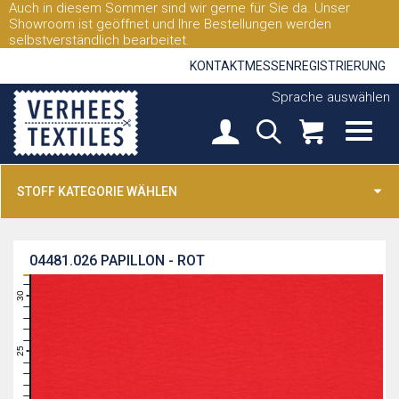
Auch in diesem Sommer sind wir gerne für Sie da. Unser
Showroom ist geöffnet und Ihre Bestellungen werden
selbstverständlich bearbeitet.
KONTAKT
MESSEN
REGISTRIERUNG
Sprache auswählen
STOFF KATEGORIE WÄHLEN
04481.026
PAPILLON - ROT
31
30
29
28
27
26
25
24
23
22