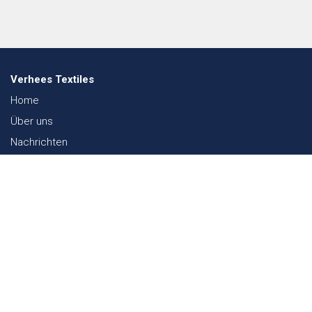
Verhees Textiles
Home
Über uns
Nachrichten
Lookbook
Textil und Nachhaltigkeit
Messen
Kontakt
Webshop
FAQ
Sitemap