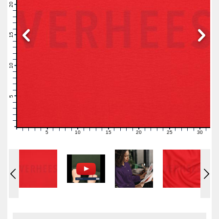
21
20
19
18
17
16
15
14
13
12
11
10
9
8
7
6
5
4
3
2
1
0
5
10
15
20
25
30
0
1
2
3
4
6
7
8
9
11
12
13
14
16
17
18
19
21
22
23
24
26
27
28
29
31