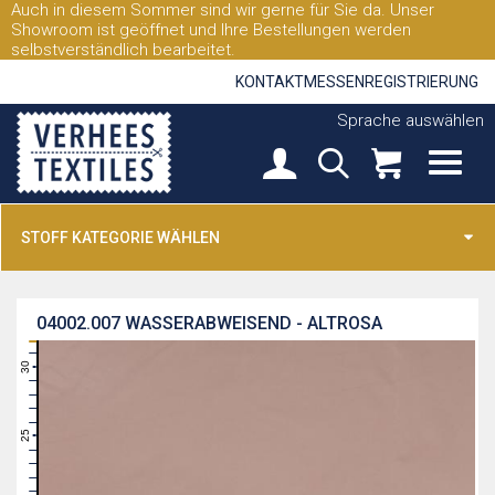
Auch in diesem Sommer sind wir gerne für Sie da. Unser
Showroom ist geöffnet und Ihre Bestellungen werden
selbstverständlich bearbeitet.
KONTAKT
MESSEN
REGISTRIERUNG
Sprache auswählen
STOFF KATEGORIE WÄHLEN
04002.007
WASSERABWEISEND - ALTROSA
31
30
29
28
27
26
25
24
23
22