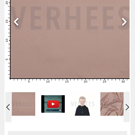
21
20
19
18
17
16
15
14
13
12
11
10
9
8
7
6
5
4
3
2
1
0
5
10
15
20
25
30
0
1
2
3
4
6
7
8
9
11
12
13
14
16
17
18
19
21
22
23
24
26
27
28
29
31