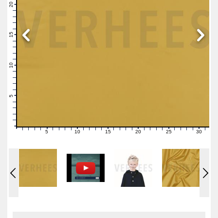
21
20
19
18
17
16
15
14
13
12
11
10
9
8
7
6
5
4
3
2
1
0
5
10
15
20
25
30
0
1
2
3
4
6
7
8
9
11
12
13
14
16
17
18
19
21
22
23
24
26
27
28
29
31