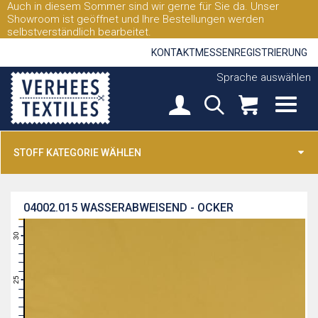
Auch in diesem Sommer sind wir gerne für Sie da. Unser
Showroom ist geöffnet und Ihre Bestellungen werden
selbstverständlich bearbeitet.
KONTAKT
MESSEN
REGISTRIERUNG
Sprache auswählen
STOFF KATEGORIE WÄHLEN
04002.015
WASSERABWEISEND - OCKER
31
30
29
28
27
26
25
24
23
22