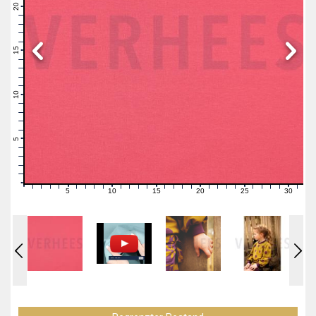
21
20
19
18
17
16
15
14
13
12
11
10
9
8
7
6
5
4
3
2
1
0
5
10
15
20
25
30
0
1
2
3
4
6
7
8
9
11
12
13
14
16
17
18
19
21
22
23
24
26
27
28
29
31