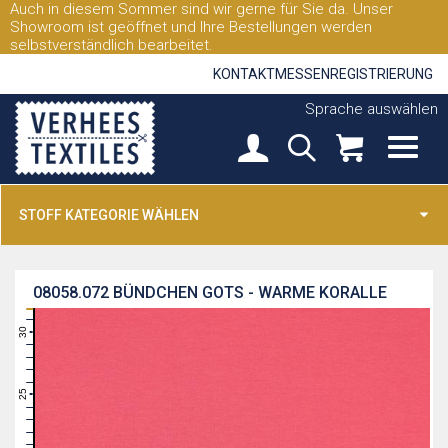
Auch in diesem Sommer sind wir gerne für Sie da. Unser
Showroom ist geöffnet und Ihre Bestellungen werden
selbstverständlich bearbeitet.
KONTAKT
MESSEN
REGISTRIERUNG
Sprache auswählen
STOFF KATEGORIE WÄHLEN
08058.072
BÜNDCHEN GOTS - WARME KORALLE
31
30
29
28
27
26
25
24
23
22