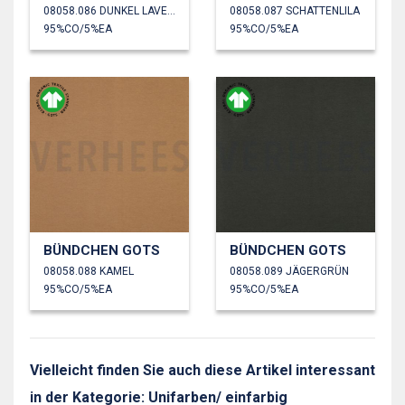
08058.086 DUNKEL LAVENDEL
08058.087 SCHATTENLILA
95%CO/5%EA
95%CO/5%EA
BÜNDCHEN GOTS
BÜNDCHEN GOTS
08058.088 KAMEL
08058.089 JÄGERGRÜN
95%CO/5%EA
95%CO/5%EA
Vielleicht finden Sie auch diese Artikel interessant
in der Kategorie: Unifarben/ einfarbig