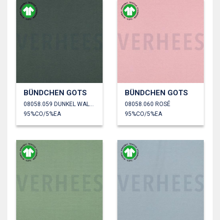
BÜNDCHEN GOTS
BÜNDCHEN GOTS
08058.059 DUNKEL WALDGRÜN
08058.060 ROSÉ
95%CO/5%EA
95%CO/5%EA