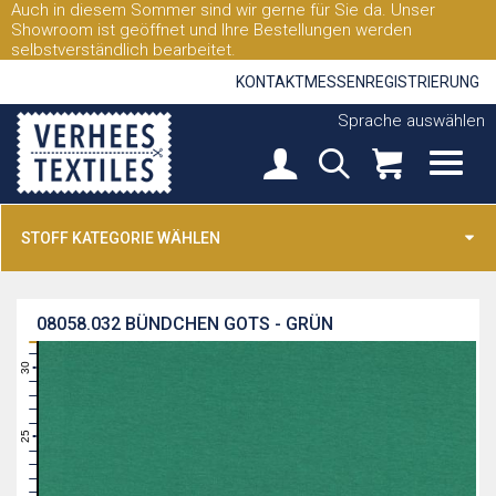
Auch in diesem Sommer sind wir gerne für Sie da. Unser
Showroom ist geöffnet und Ihre Bestellungen werden
selbstverständlich bearbeitet.
KONTAKT
MESSEN
REGISTRIERUNG
Sprache auswählen
STOFF KATEGORIE WÄHLEN
08058.032
BÜNDCHEN GOTS - GRÜN
31
30
29
28
27
26
25
24
23
22