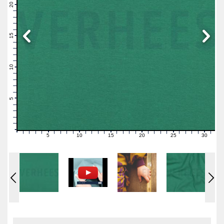
21
20
19
18
17
16
15
14
13
12
11
10
9
8
7
6
5
4
3
2
1
0
5
10
15
20
25
30
0
1
2
3
4
6
7
8
9
11
12
13
14
16
17
18
19
21
22
23
24
26
27
28
29
31