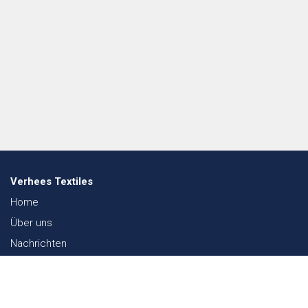
Verhees Textiles
Home
Über uns
Nachrichten
Lookbook
Textil und Nachhaltigkeit
Messen