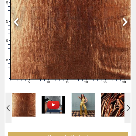
21
20
19
18
17
16
15
14
13
12
11
10
9
8
7
6
5
4
3
2
1
0
5
10
15
20
25
30
0
1
2
3
4
6
7
8
9
11
12
13
14
16
17
18
19
21
22
23
24
26
27
28
29
31