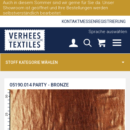
Auch in diesem Sommer sind wir gerne für Sie da. Unser
Showroom ist geöffnet und Ihre Bestellungen werden
selbstverständlich bearbeitet.
KONTAKT
MESSEN
REGISTRIERUNG
Sprache auswählen
STOFF KATEGORIE WÄHLEN
05190.014
PARTY - BRONZE
31
30
29
28
27
26
25
24
23
22