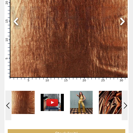
21
20
19
18
17
16
15
14
13
12
11
10
9
8
7
6
5
4
3
2
1
0
5
10
15
20
25
30
0
1
2
3
4
6
7
8
9
11
12
13
14
16
17
18
19
21
22
23
24
26
27
28
29
31