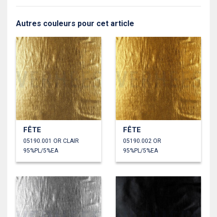
Autres couleurs pour cet article
FÊTE
FÊTE
05190.001 OR CLAIR
05190.002 OR
95%PL/5%EA
95%PL/5%EA