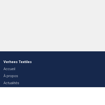
Verhees Textiles
Accueil
À propos
Actualités
Lookbook mode
Durabilité dans le Textile
Événements