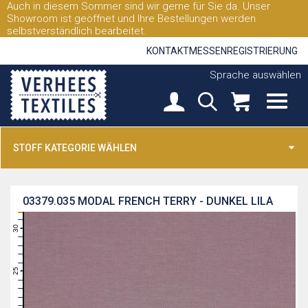
Auch in diesem Sommer sind wir gerne für Sie da. Unser
Showroom ist geöffnet und Ihre Bestellungen werden
selbstverständlich bearbeitet.
KONTAKT
MESSEN
REGISTRIERUNG
Sprache auswählen
STOFF KATEGORIE WÄHLEN
03379.035
MODAL FRENCH TERRY - DUNKEL LILA
31
30
29
28
27
26
25
24
23
22