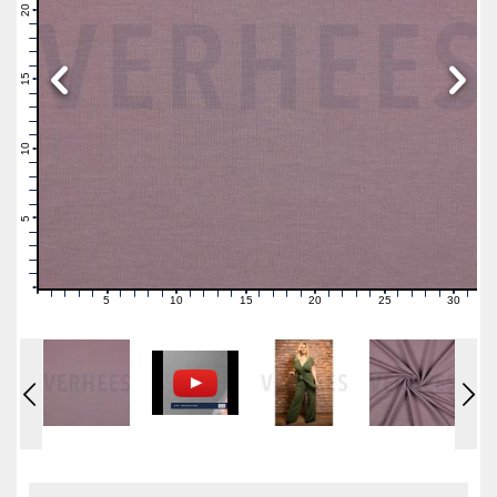
21
20
19
18
17
16
15
14
13
12
11
10
9
8
7
6
5
4
3
2
1
0
5
10
15
20
25
30
0
1
2
3
4
6
7
8
9
11
12
13
14
16
17
18
19
21
22
23
24
26
27
28
29
31