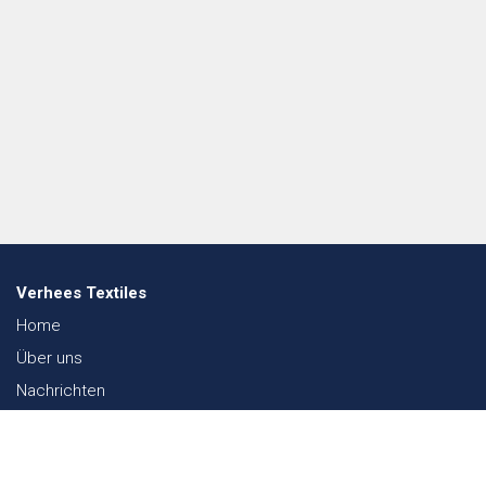
Verhees Textiles
Home
Über uns
Nachrichten
Lookbook
Textil und Nachhaltigkeit