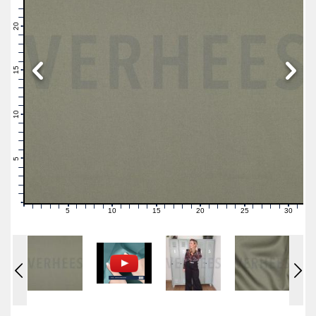
23
22
21
20
19
18
17
16
15
14
13
12
11
10
9
8
7
6
5
4
3
2
1
0
5
10
15
20
25
30
0
1
2
3
4
6
7
8
9
11
12
13
14
16
17
18
19
21
22
23
24
26
27
28
29
31