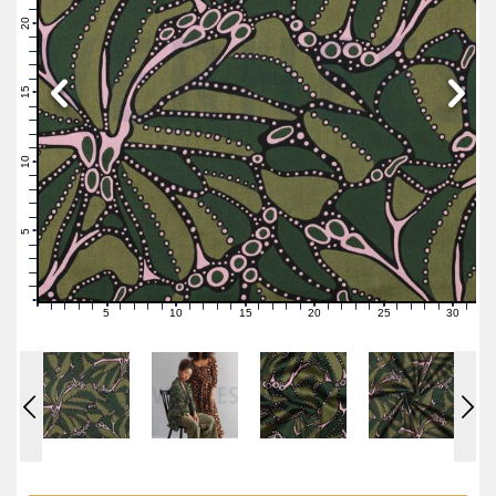
22
21
20
19
18
17
16
15
14
13
12
11
10
9
8
7
6
5
4
3
2
1
0
5
10
15
20
25
30
0
1
2
3
4
6
7
8
9
11
12
13
14
16
17
18
19
21
22
23
24
26
27
28
29
31