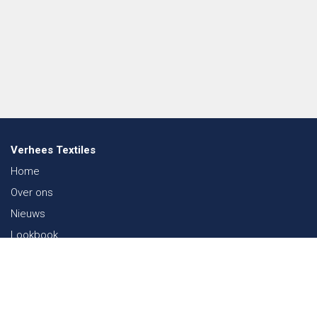
Verhees Textiles
Home
Over ons
Nieuws
Lookbook
Duurzaamheid in de Textiel
Beurzen
Werken bij