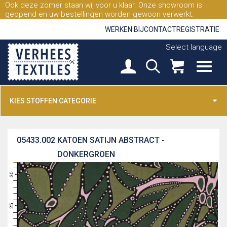
Ook deze zomer staan wij voor u klaar. Onze showroom is
geopend en uw bestellingen worden gewoon verwerkt.
WERKEN BIJ
CONTACT
REGISTRATIE
Select language
KIES STOFFEN CATEGORIE
05433.002
KATOEN SATIJN ABSTRACT -
DONKERGROEN
31
30
29
28
27
26
25
24
23