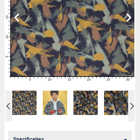
19
18
17
16
15
14
13
12
11
10
9
8
7
6
5
4
3
2
1
0
5
10
15
20
25
30
0
1
2
3
4
6
7
8
9
11
12
13
14
16
17
18
19
21
22
23
24
26
27
28
29
31
Specificaties