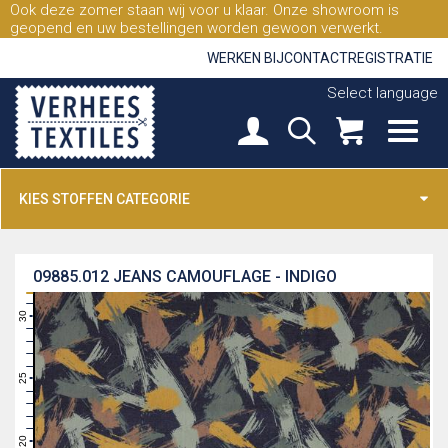
Ook deze zomer staan wij voor u klaar. Onze showroom is
geopend en uw bestellingen worden gewoon verwerkt.
WERKEN BIJ
CONTACT
REGISTRATIE
Select language
KIES STOFFEN CATEGORIE
09885.012
JEANS CAMOUFLAGE - INDIGO
31
30
29
28
27
26
25
24
23
22
21
20