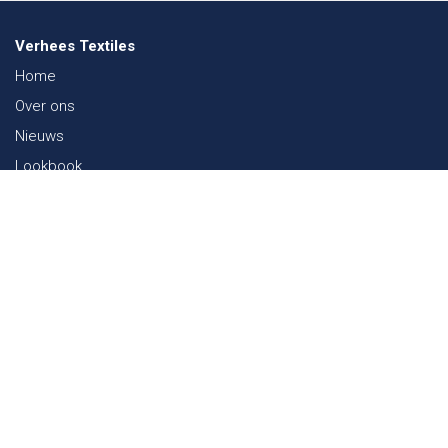
Verhees Textiles
Home
Over ons
Nieuws
Lookbook
Duurzaamheid in de Textiel
Beurzen
Werken bij
Contact
Webshop
FAQ
Sitemap
Contact