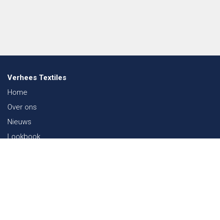
Verhees Textiles
Home
Over ons
Nieuws
Lookbook
Duurzaamheid in de Textiel
Beurzen
Werken bij
Contact
Webshop