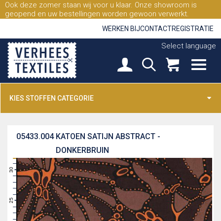
Ook deze zomer staan wij voor u klaar. Onze showroom is
geopend en uw bestellingen worden gewoon verwerkt.
WERKEN BIJ
CONTACT
REGISTRATIE
Select language
KIES STOFFEN CATEGORIE
05433.004
KATOEN SATIJN ABSTRACT -
DONKERBRUIN
31
30
29
28
27
26
25
24
23