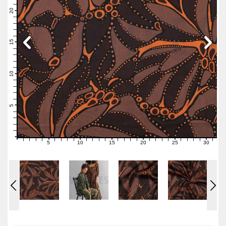
22
21
20
19
18
17
16
15
14
13
12
11
10
9
8
7
6
5
4
3
2
1
0
5
10
15
20
25
30
0
1
2
3
4
6
7
8
9
11
12
13
14
16
17
18
19
21
22
23
24
26
27
28
29
31