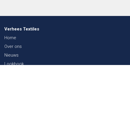
Verhees Textiles
Home
Over ons
Nieuws
Lookbook
Duurzaamheid in de Textiel
Beurzen
Werken bij
Contact
Webshop
FAQ
Sitemap