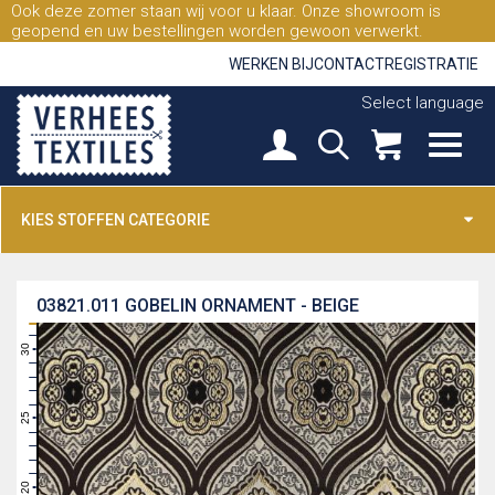
Ook deze zomer staan wij voor u klaar. Onze showroom is
geopend en uw bestellingen worden gewoon verwerkt.
WERKEN BIJ
CONTACT
REGISTRATIE
Select language
KIES STOFFEN CATEGORIE
03821.011
GOBELIN ORNAMENT - BEIGE
31
30
29
28
27
26
25
24
23
22
21
20