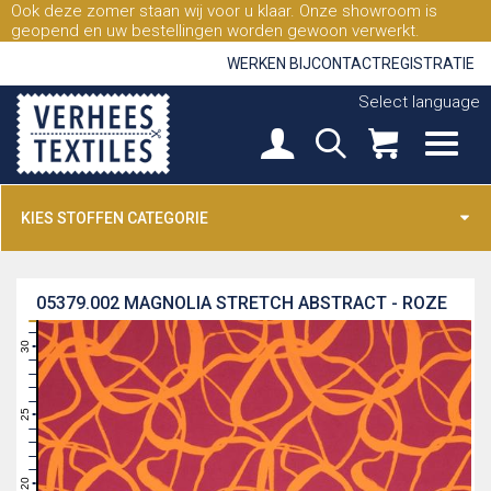
Ook deze zomer staan wij voor u klaar. Onze showroom is
geopend en uw bestellingen worden gewoon verwerkt.
WERKEN BIJ
CONTACT
REGISTRATIE
Select language
KIES STOFFEN CATEGORIE
05379.002
MAGNOLIA STRETCH ABSTRACT - ROZE
31
30
29
28
27
26
25
24
23
22
21
20