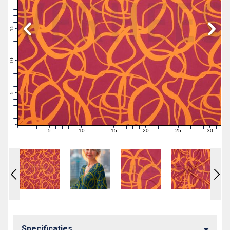
19
18
17
16
15
14
13
12
11
10
9
8
7
6
5
4
3
2
1
0
5
10
15
20
25
30
0
1
2
3
4
6
7
8
9
11
12
13
14
16
17
18
19
21
22
23
24
26
27
28
29
31
Specificaties