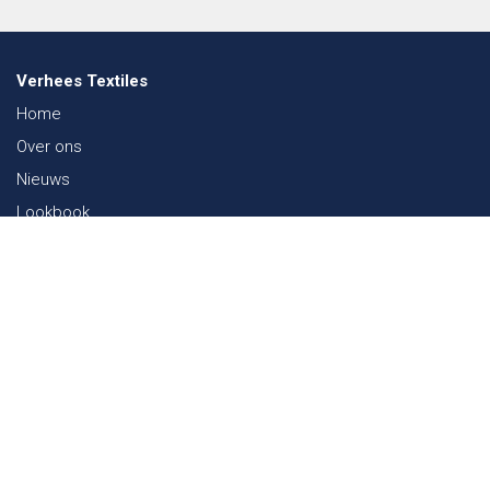
Verhees Textiles
Home
Over ons
Nieuws
Lookbook
Duurzaamheid in de Textiel
Beurzen
Werken bij
Contact
Webshop
FAQ
Sitemap