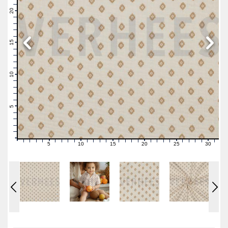
22
21
20
19
18
17
16
15
14
13
12
11
10
9
8
7
6
5
4
3
2
1
0
5
10
15
20
25
30
0
1
2
3
4
6
7
8
9
11
12
13
14
16
17
18
19
21
22
23
24
26
27
28
29
31