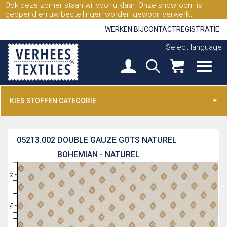
Ook deze zomer staan wij voor u klaar. Onze showroom is
geopend en uw bestellingen worden gewoon verwerkt.
WERKEN BIJ
CONTACT
REGISTRATIE
Select language
KIES STOFFEN CATEGORIE
05213.002
DOUBLE GAUZE GOTS NATUREL
BOHEMIAN - NATUREL
31
30
29
28
27
26
25
24
23