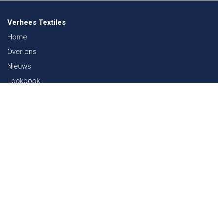
Verhees Textiles
Home
Over ons
Nieuws
Lookbook
Duurzaamheid in de Textiel
Beurzen
Werken bij
Contact
Webshop
FAQ
Sitemap
Contact