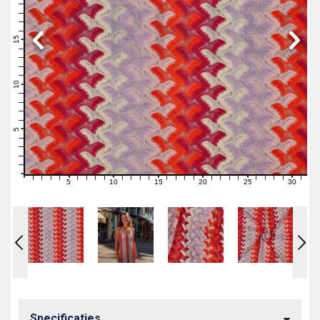
19
18
17
16
15
14
13
12
11
10
9
8
7
6
5
4
3
2
1
0
5
10
15
20
25
30
0
1
2
3
4
6
7
8
9
11
12
13
14
16
17
18
19
21
22
23
24
26
27
28
29
31
Specificaties