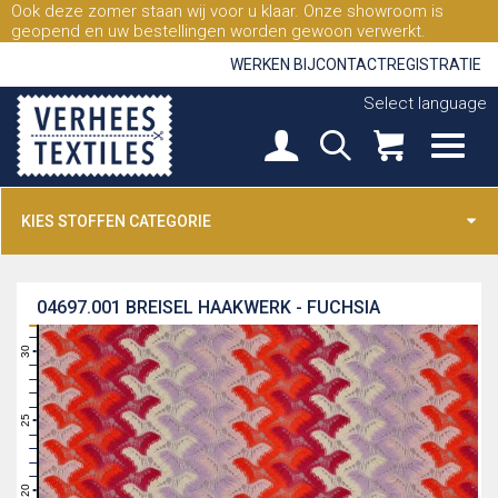
Ook deze zomer staan wij voor u klaar. Onze showroom is
geopend en uw bestellingen worden gewoon verwerkt.
WERKEN BIJ
CONTACT
REGISTRATIE
Select language
KIES STOFFEN CATEGORIE
04697.001
BREISEL HAAKWERK - FUCHSIA
31
30
29
28
27
26
25
24
23
22
21
20